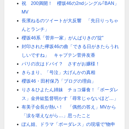
祝 200満開！ 櫻坂46の2ndシングル｢BAN」
MV
長濱ねるのツイートが大反響 「先日りっちゃ
んとランチ」
櫻坂46系「菅井一家」がんばりきの“掟”
封印された欅坂46の曲「できる日がきたらうれ
しいですね」 キャプテン菅井友香
パリの次はドバイ？ さすがお嬢様！
きらまり、「号泣」大げんかの真相
櫻坂46・田村保乃「ブログの理由」
りさ＆ひよたん姉妹 チョコ爆食！「ボーダレ
ス」金井紘監督明かす「尋常じゃないほど…」
有美子会長が熱い！ 「偶然の答え」MVから
「涙を堪えながら…」思ったこと
ぽん姐、ドラマ「ボーダレス」の現場で“物申