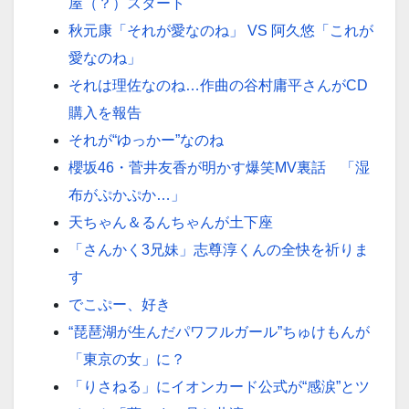
屋（？）スタート
秋元康「それが愛なのね」 VS 阿久悠「これが
愛なのね」
それは理佐なのね…作曲の谷村庸平さんがCD
購入を報告
それが“ゆっかー”なのね
櫻坂46・菅井友香が明かす爆笑MV裏話 「湿
布がぷかぷか…」
天ちゃん＆るんちゃんが土下座
「さんかく3兄妹」志尊淳くんの全快を祈りま
す
でこぷー、好き
“琵琶湖が生んだパワフルガール”ちゅけもんが
「東京の女」に？
「りさねる」にイオンカード公式が“感涙”とツ