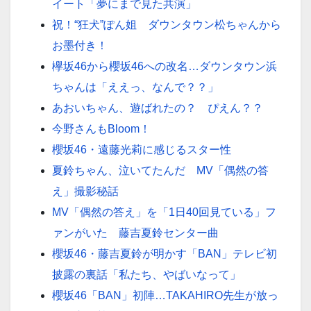
イート「夢にまで見た共演」
祝！“狂犬”ぽん姐 ダウンタウン松ちゃんから
お墨付き！
欅坂46から櫻坂46への改名…ダウンタウン浜
ちゃんは「ええっ、なんで？？」
あおいちゃん、遊ばれたの？ ぴえん？？
今野さんもBloom！
櫻坂46・遠藤光莉に感じるスター性
夏鈴ちゃん、泣いてたんだ MV「偶然の答
え」撮影秘話
MV「偶然の答え」を「1日40回見ている」フ
ァンがいた 藤吉夏鈴センター曲
櫻坂46・藤吉夏鈴が明かす「BAN」テレビ初
披露の裏話「私たち、やばいなって」
櫻坂46「BAN」初陣…TAKAHIRO先生が放っ