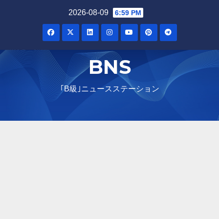
Skip
2026-08-09
6:59 PM
to
content
BNS
｢B級｣ニュースステーション