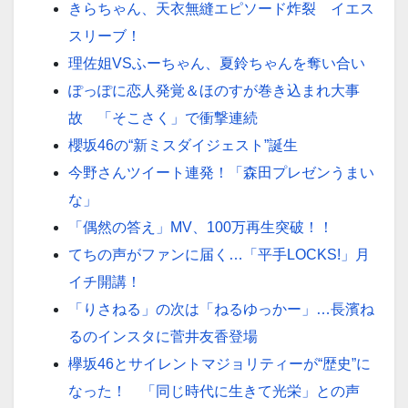
きらちゃん、天衣無縫エピソード炸裂 イエス
スリーブ！
理佐姐VSふーちゃん、夏鈴ちゃんを奪い合い
ぽっぽに恋人発覚＆ほのすが巻き込まれ大事
故 「そこさく」で衝撃連続
櫻坂46の“新ミスダイジェスト”誕生
今野さんツイート連発！「森田プレゼンうまい
な」
「偶然の答え」MV、100万再生突破！！
てちの声がファンに届く…「平手LOCKS!」月
イチ開講！
「りさねる」の次は「ねるゆっかー」…長濱ね
るのインスタに菅井友香登場
欅坂46とサイレントマジョリティーが“歴史”に
なった！ 「同じ時代に生きて光栄」との声