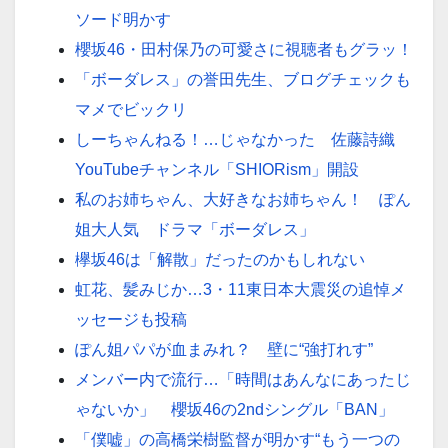
ソード明かす
櫻坂46・田村保乃の可愛さに視聴者もグラッ！
「ボーダレス」の誉田先生、ブログチェックも
マメでビックリ
しーちゃんねる！…じゃなかった 佐藤詩織
YouTubeチャンネル「SHIORism」開設
私のお姉ちゃん、大好きなお姉ちゃん！ ぽん
姐大人気 ドラマ「ボーダレス」
欅坂46は「解散」だったのかもしれない
虹花、髪みじか…3・11東日本大震災の追悼メ
ッセージも投稿
ぽん姐パパが血まみれ？ 壁に“強打れす”
メンバー内で流行…「時間はあんなにあったじ
ゃないか」 櫻坂46の2ndシングル「BAN」
「僕嘘」の高橋栄樹監督が明かす“もう一つの