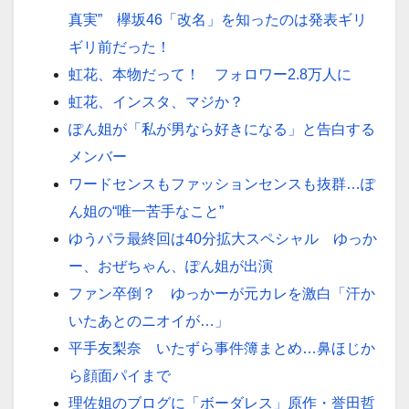
真実” 欅坂46「改名」を知ったのは発表ギリ
ギリ前だった！
虹花、本物だって！ フォロワー2.8万人に
虹花、インスタ、マジか？
ぽん姐が「私が男なら好きになる」と告白する
メンバー
ワードセンスもファッションセンスも抜群…ぽ
ん姐の“唯一苦手なこと”
ゆうパラ最終回は40分拡大スペシャル ゆっか
ー、おぜちゃん、ぽん姐が出演
ファン卒倒？ ゆっかーが元カレを激白「汗か
いたあとのニオイが…」
平手友梨奈 いたずら事件簿まとめ…鼻ほじか
ら顔面パイまで
理佐姐のブログに「ボーダレス」原作・誉田哲