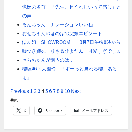
也氏の名前 「先生、超うれしいって感じ」と
の声
るんちゃん ナレーションいいね
おぜちゃんのほのぼの父娘エピソード
ぽん姐「SHOWROOM」 3月7日午後8時から
嘘つき姉妹 りさ＆ひよたん 可愛すぎでしょ
きらちゃんが狙うのは…
櫻坂46・大園玲 「ずーっと見れる櫻、ある
よ」
Previous
1
2
3
4
5
6
7
8
9
10
Next
共有:
X
Facebook
メールアドレス