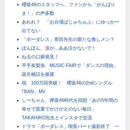
櫻坂46のスタッフへ、ファンから「がんばり
き！」の声多数
あれれ？ 「お台場ばじゅちゅぶ」にゆっかー
出てない
「ボーダレス」誉田先生の新たな推しメン？
ぽんぽん、涙が…ああ泣かないで！
ねるの口癖発見！
平手友梨奈、MUSIC FAIRで「ダンスの理由」
誕生秘話を披露
祝 100万回突破！ 櫻坂46の2ndシングル
｢BAN」MV
しーちゃん、欅坂46時代を回想「あの5年間の
幸せで貴重でかけがえのない毎日」
TAKAHIRO先生とインスタで交流
ドラマ「ボーダレス」喫茶パート撮影終了 一