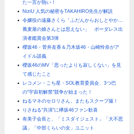
た一言が熱い！
NiziU 人気の秘密をTAKAHIRO先生が解説
令嬢役の遠藤さくら「ふだんからおしとやか…
蕎麦屋の娘さんとは思えない」 ボーダレス出
演者鑑賞会第3弾
櫻坂46・菅井友香＆乃木坂46・山崎怜奈がア
イドル談義
櫻坂46のMV「思ったよりも寂しくない」を見
て感じたこと
レコメン・こち星・SOL教育委員会、3つ巴
の“宇宙初解禁”競争が始まった！
ねるマネのセロリさん、またもスクープ撮！
りさねる“共演”に欅坂46ファン歓喜
有美子会長と、「ミスダイジェスト」「大不思
議」「中部くらいの女」ユニット