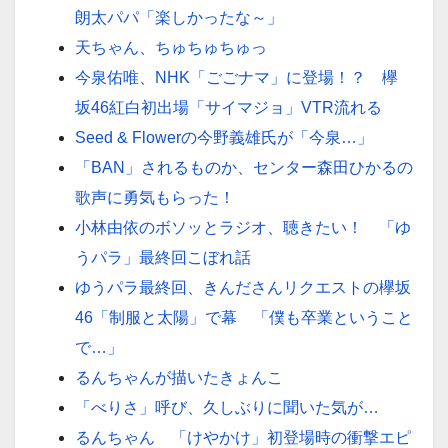
朗太パパ「楽しかったな～」
天ちゃん、ちゅちゅちゅっ
今泉佑唯、NHK「ごごナマ」に登場！？ 欅
坂46紅白初出場「サイマジョ」VTR流れる
Seed & Flowerの今野義雄氏が「今泉…」
「BAN」されるものか、センター森田ひかるの
歌声に勇気もらった！
小林由依のボソッとラジオ、聴きたい！ 「ゆ
うパラ」最終回こぼれ話
ゆうパラ最終回、きんださんリクエストの欅坂
46「制服と太陽」で幕 「僕も卒業ということ
で…」
るんちゃんが描いたきょんこ
「べりさ」呼び、久しぶりに聞いた気が…
るんちゃん 「けやかけ」初登場時の衝撃エピ