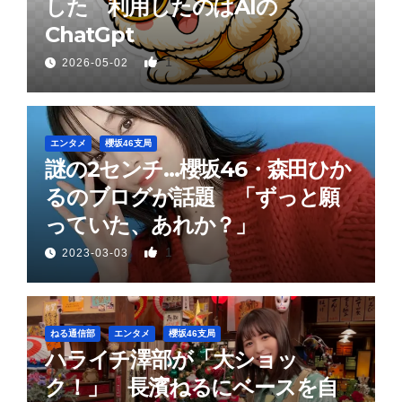
した 利用したのはAIの
ChatGpt
1
2026-05-02
エンタメ
櫻坂46支局
謎の2センチ…櫻坂46・森田ひか
るのブログが話題 「ずっと願
っていた、あれか？」
1
2023-03-03
ねる通信部
エンタメ
櫻坂46支局
ハライチ澤部が「大ショッ
ク！」 長濱ねるにベースを自