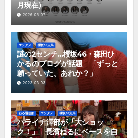
月現在）
2026-05-07
エンタメ
櫻坂46支局
謎の2センチ…櫻坂46・森田ひ
かるのブログが話題 「ずっと
願っていた、あれか？」
2023-03-03
ねる通信部
エンタメ
櫻坂46支局
ハライチ澤部が「大ショッ
ク！」 長濱ねるにベースを自