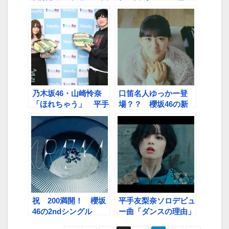
「ダンスの理由」
由」を披露 「マイケ
ル・ジャクソンみた
い」
乃木坂46・山崎怜奈
口笛名人ゆっかー登
「ほれちゃう」 平手
場？？ 櫻坂46の新
ソロデビュー曲「ダン
曲「思ったよりも寂し
スの理由」絶賛
くない」宇宙初解禁で
話題沸騰
祝 200満開！ 櫻坂
平手友梨奈ソロデビュ
46の2ndシングル
ー曲「ダンスの理由」
｢BAN」MV
が大反響「鳥肌が立