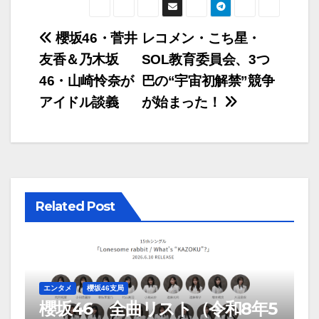
つ…」 MVは100万
再生突破
投
櫻坂46・菅井
レコメン・こち星・
友香＆乃木坂
SOL教育委員会、3つ
稿
46・山崎怜奈が
巴の“宇宙初解禁”競争
ナ
アイドル談義
が始まった！
ビ
ゲ
ー
Related Post
シ
ョ
ン
エンタメ
櫻坂46支局
櫻坂46 全曲リスト（令和8年5