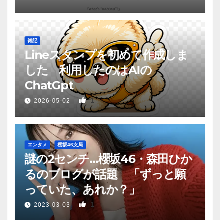
雑記
Lineスタンプを初めて作成しま
した 利用したのはAIの
ChatGpt
1
2026-05-02
エンタメ
櫻坂46支局
謎の2センチ…櫻坂46・森田ひか
るのブログが話題 「ずっと願
っていた、あれか？」
1
2023-03-03