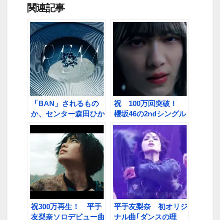
関連記事
「BAN」されるもの
祝 100万回突破！
か、センター森田ひか
櫻坂46の2ndシングル
るの歌声に勇気もらっ
｢BAN」MV
た！
祝300万再生！ 平手
平手友梨奈 初オリジ
友梨奈ソロデビュー曲
ナル曲｢ダンスの理