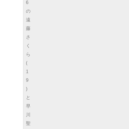
6
の
遠
藤
さ
く
ら
(
1
9
)
と
早
川
聖