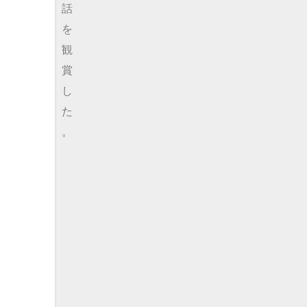
話
を
観
賞
し
た
。