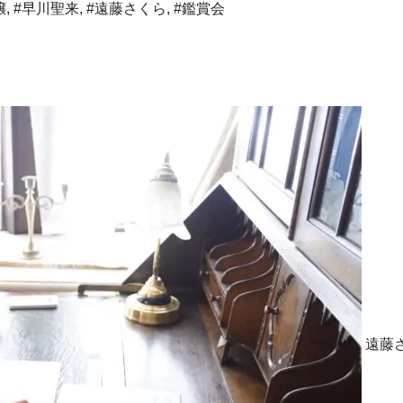
嬢
,
#早川聖来
,
#遠藤さくら
,
#鑑賞会
遠藤