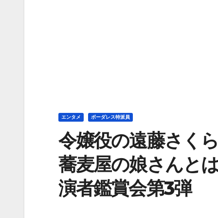
エンタメ
ボーダレス特派員
令嬢役の遠藤さく
蕎麦屋の娘さんと
演者鑑賞会第3弾