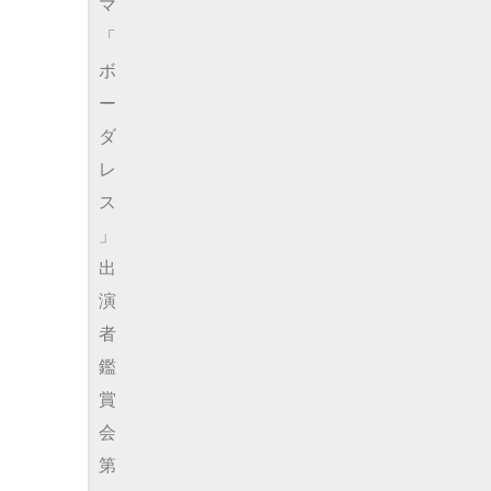
マ
「
ボ
ー
ダ
レ
ス
」
出
演
者
鑑
賞
会
第