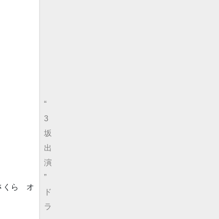
“
3
坂
出
演
”
さくら オ
ド
ラ