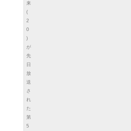
来
(
2
0
)
が
先
日
放
送
さ
れ
た
第
5