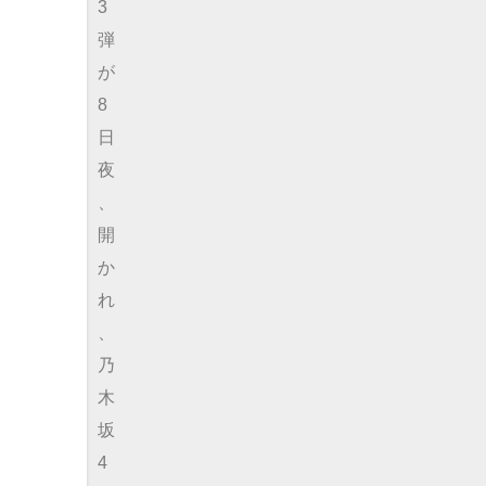
3
弾
が
8
日
夜
、
開
か
れ
、
乃
木
坂
4