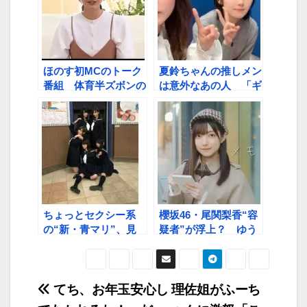
ほのす初MCのトーク
夏鈴ちゃんの推しメン
番組 体育半ズボンの
は意外なあの人 「ギ
部屋（？）スタート
ャップにやられた」
ちょっとセクシー系
櫻坂46・尾関梨香“容
の“新・青マリ”、見
疑者”が浮上？ ゆう
たいね
パラで指名手配「怪し
いですね」
てち、お年玉安心し
理佐姐がふーち