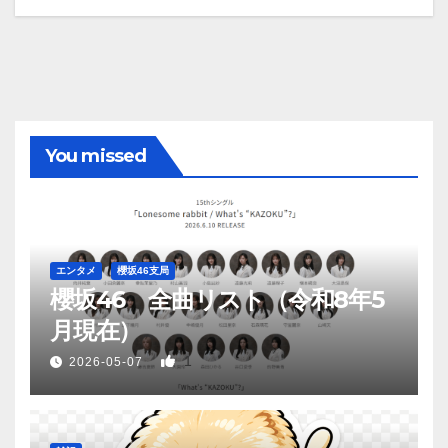
You missed
エンタメ
櫻坂46支局
櫻坂46 全曲リスト（令和8年5
月現在）
1
2026-05-07