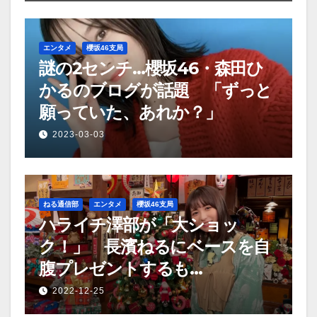
エンタメ
櫻坂46支局
謎の2センチ…櫻坂46・森田ひ
かるのブログが話題 「ずっと
願っていた、あれか？」
2023-03-03
ねる通信部
エンタメ
櫻坂46支局
ハライチ澤部が「大ショッ
ク！」 長濱ねるにベースを自
腹プレゼントするも…
2022-12-25