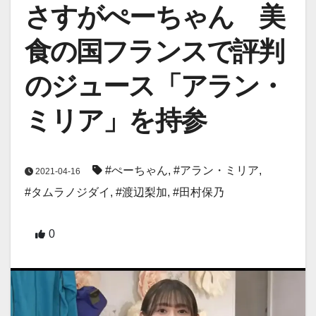
さすがぺーちゃん 美
食の国フランスで評判
のジュース「アラン・
ミリア」を持参
#ぺーちゃん
,
#アラン・ミリア
,
2021-04-16
#タムラノジダイ
,
#渡辺梨加
,
#田村保乃
0