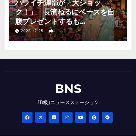
ハライチ澤部が「大ショッ
ク！」 長濱ねるにベースを自
腹プレゼントするも…
1
2022-12-25
BNS
｢B級｣ニュースステーション