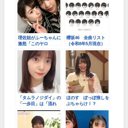
理佐姐がふーちゃんに
櫻坂46 全曲リスト
激怒「このヤロ
（令和8年5月現在）
ー！！」
「タムラノジダイ」の
ほのす ぽっぽ推しを
「一歩目」は「流れ
ぶちゃらけ！？
弾」 櫻坂46・田村
Webトーク番組「モ
保乃が3rdシングルで
リタクラブ」
初センター