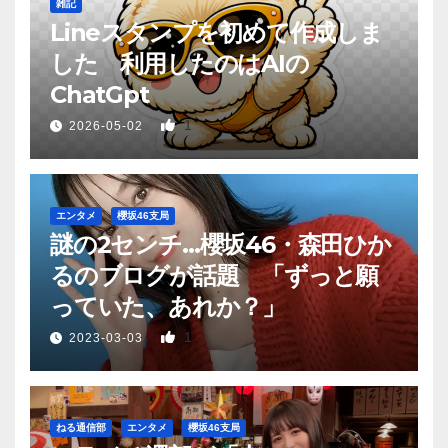
雑記
Lineスタンプを初めて作成しま
した 利用したのはAIの
ChatGpt
1
2026-05-02
エンタメ
櫻坂46支局
謎の2センチ…櫻坂46・森田ひか
るのブログが話題 「ずっと願
っていた、あれか？」
1
2023-03-03
ねる通信部
エンタメ
櫻坂46支局