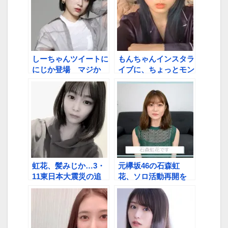
しーちゃんツイートに
もんちゃんインスタラ
にじか登場 マジか
イブに、ちょっとモン
モン…
虹花、髪みじか…3・
元欅坂46の石森虹
11東日本大震災の追
花、ソロ活動再開を
悼メッセージも投稿
YouTubeで報告