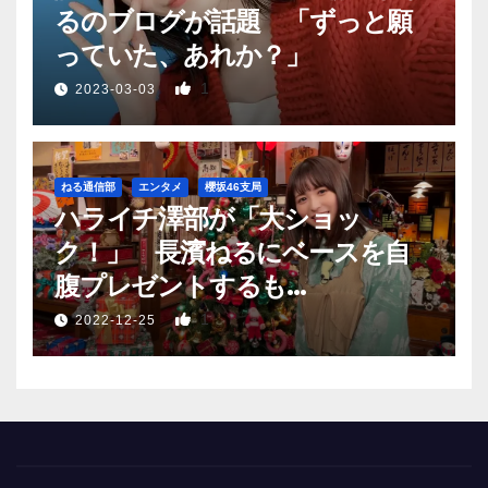
るのブログが話題 「ずっと願
っていた、あれか？」
1
2023-03-03
ねる通信部
エンタメ
櫻坂46支局
ハライチ澤部が「大ショッ
ク！」 長濱ねるにベースを自
腹プレゼントするも…
1
2022-12-25