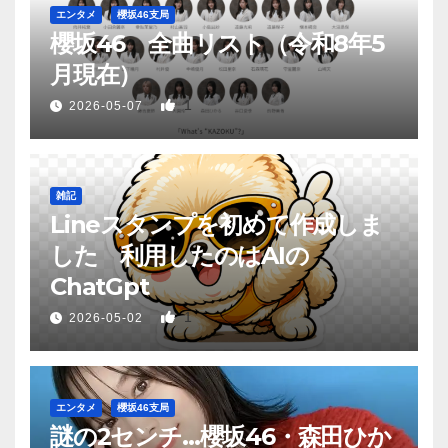
エンタメ
櫻坂46支局
櫻坂46 全曲リスト（令和8年5
月現在）
1
2026-05-07
雑記
Lineスタンプを初めて作成しま
した 利用したのはAIの
ChatGpt
1
2026-05-02
エンタメ
櫻坂46支局
謎の2センチ…櫻坂46・森田ひか