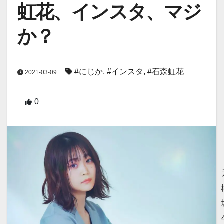
虹花、インスタ、マジ
か？
#にじか
,
#インスタ
,
#石森虹花
2021-03-09
0