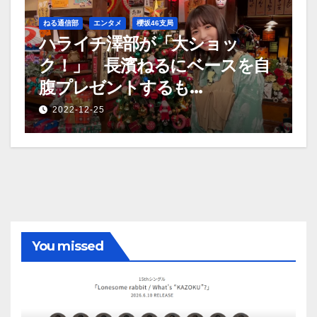
ねる通信部
エンタメ
櫻坂46支局
ハライチ澤部が「大ショッ
ク！」 長濱ねるにベースを自
腹プレゼントするも…
2022-12-25
You missed