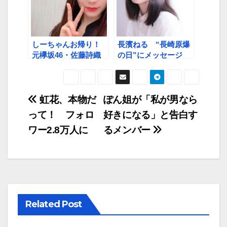
しーちゃんお帰り！
長濱ねる “長崎原爆
元欅坂46・佐藤詩織
の日”にメッセージ
さん、インスタと
「平和とは生きるこ
Twitterに降臨「恩返
と」
しを始めたいなと」
虹花、本物だ
ぽん姐が「私が男なら
って！ フォロ
好きになる」と告白す
ワー2.8万人に
るメンバー
Related Post