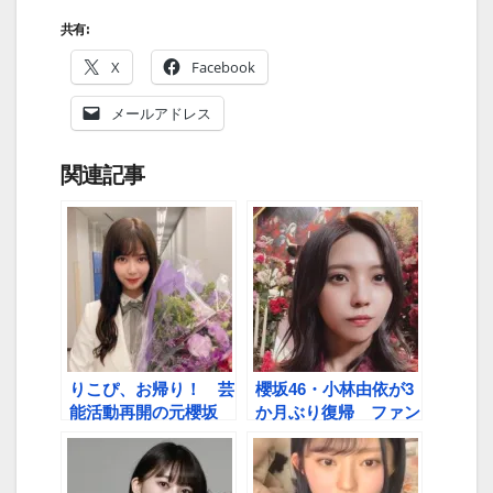
共有:
X
Facebook
メールアドレス
関連記事
りこぴ、お帰り！ 芸
櫻坂46・小林由依が3
能活動再開の元櫻坂
か月ぶり復帰 ファン
46・松平璃子へ、フ
は涙で「おかえり！！
ァンから熱い声援
ゆいぽん！！」