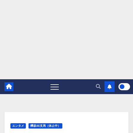
エンタメ
欅坂46支局（休止中）