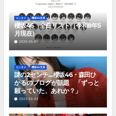
エンタメ
櫻坂46支局
櫻坂46 全曲リスト（令和8年5
月現在）
2026-05-07
エンタメ
櫻坂46支局
謎の2センチ…櫻坂46・森田ひ
かるのブログが話題 「ずっと
願っていた、あれか？」
2023-03-03