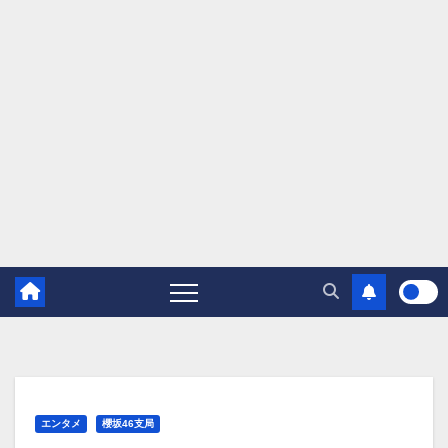
エンタメ
櫻坂46支局