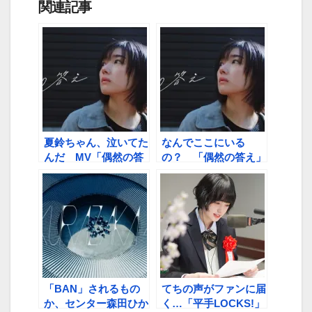
関連記事
夏鈴ちゃん、泣いてた
なんでここにいる
んだ MV「偶然の答
の？ 「偶然の答え」
え」撮影秘話
MVから予感すること
「BAN」されるもの
てちの声がファンに届
か、センター森田ひか
く…「平手LOCKS!」