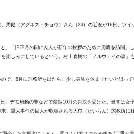
周庭（アグネス・チョウ）さん（24）の近況が16日、ツイ
ると、「旧正月の間に友人が新年の挨拶のために周庭を訪問」
とを楽しみにしているという。村上春樹の「ノルウェイの森」
ので、6月に刑務所を出たら、少し身体を休ませたいと思って
2日、デモ扇動の罪などで禁錮10月の判決を受けた。当初は
女
年末、重大事件の囚人が収容される大欖（たいらん）懲教所に
に面会した支援者によると、周さんは寒さのため服を7万重ね