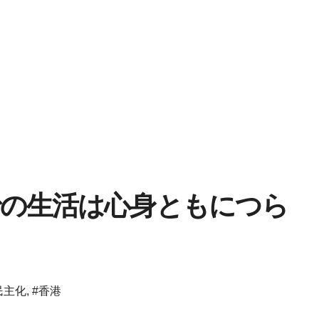
での生活は心身ともにつら
民主化
,
#香港