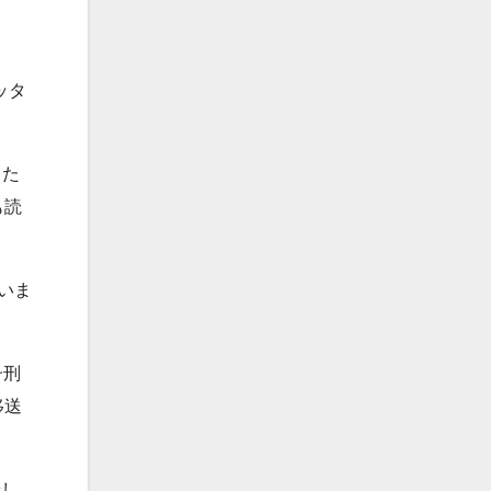
ッタ
した
も読
いま
子刑
移送
着し