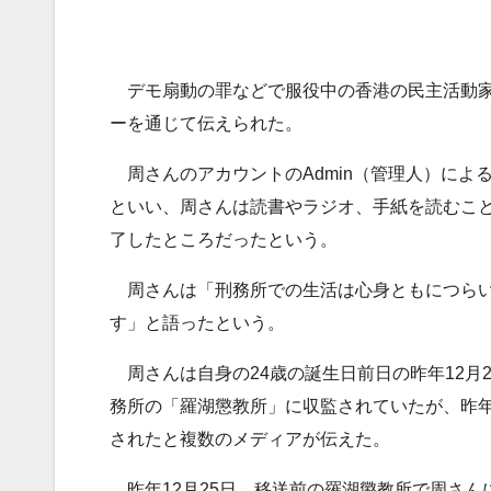
デモ扇動の罪などで服役中の香港の民主活動家、
ーを通じて伝えられた。
周さんのアカウントのAdmin（管理人）によ
といい、周さんは読書やラジオ、手紙を読むこ
了したところだったという。
周さんは「刑務所での生活は心身ともにつらい
す」と語ったという。
周さんは自身の24歳の誕生日前日の昨年12月
務所の「羅湖懲教所」に収監されていたが、昨
されたと複数のメディアが伝えた。
昨年12月25日、移送前の羅湖懲教所で周さん