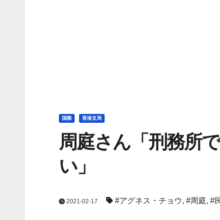
国際
香港支局
周庭さん「刑務所
い」
#アグネス・チョウ
,
#周庭
,
#
2021-02-17