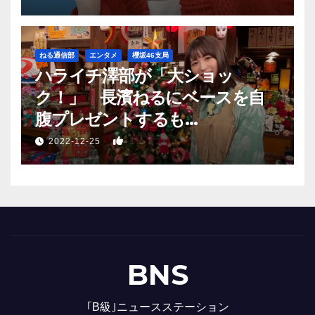
ねる通信部
エンタメ
櫻坂46支局
ハライチ澤部が「大ショッ
ク！」 長濱ねるにベースを自
腹プレゼントするも…
1
2022-12-25
BNS
｢B級｣ニュースステーション