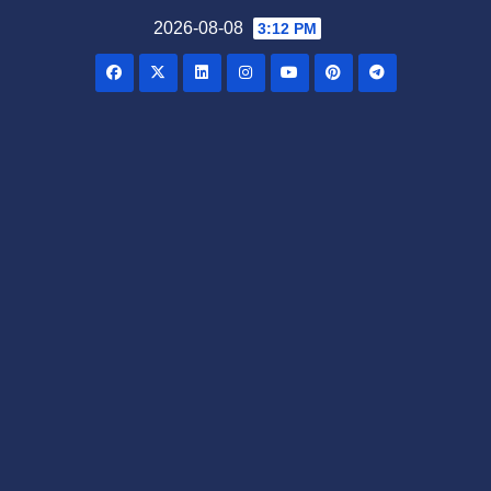
Skip
2026-08-08
3:12 PM
to
content