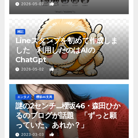
1
2026-05-07
雑記
Lineスタンプを初めて作成しま
した 利用したのはAIの
ChatGpt
1
2026-05-02
エンタメ
櫻坂46支局
謎の2センチ…櫻坂46・森田ひか
るのブログが話題 「ずっと願
っていた、あれか？」
1
2023-03-03