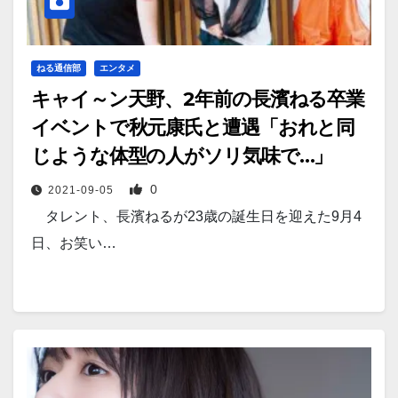
ねる通信部
エンタメ
キャイ～ン天野、2年前の長濱ねる卒業
イベントで秋元康氏と遭遇「おれと同
じような体型の人がソリ気味で…」
0
2021-09-05
タレント、長濱ねるが23歳の誕生日を迎えた9月4
日、お笑い…