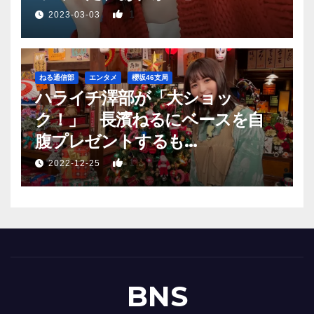
1
2023-03-03
ねる通信部
エンタメ
櫻坂46支局
ハライチ澤部が「大ショッ
ク！」 長濱ねるにベースを自
腹プレゼントするも…
1
2022-12-25
BNS