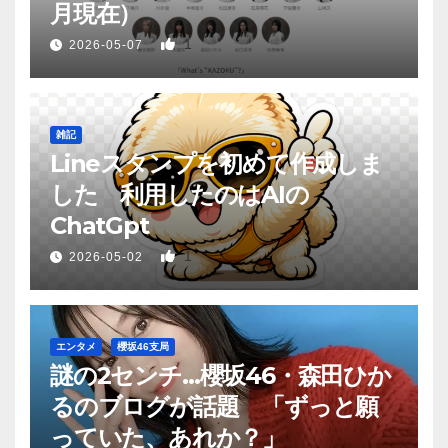
月現在）
1
2026-05-07
雑記
Lineスタンプを初めて作成しま
した 利用したのはAIの
ChatGpt
1
2026-05-02
エンタメ
櫻坂46支局
謎の2センチ…櫻坂46・森田ひか
るのブログが話題 「ずっと願
っていた、あれか？」