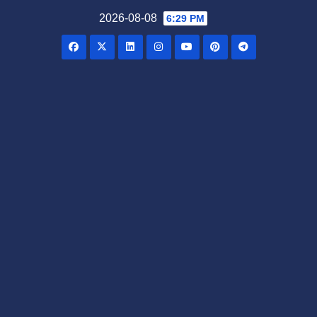
Skip
2026-08-08
6:29 PM
to
content