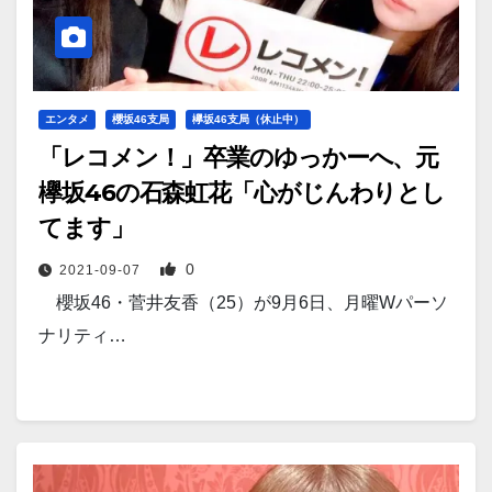
エンタメ
櫻坂46支局
欅坂46支局（休止中）
「レコメン！」卒業のゆっかーへ、元
欅坂46の石森虹花「心がじんわりとし
てます」
0
2021-09-07
櫻坂46・菅井友香（25）が9月6日、月曜Wパーソ
ナリティ…