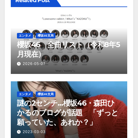
Related Post
ョ
ン
エンタメ
櫻坂46支局
櫻坂46 全曲リスト（令和8年5
月現在）
2026-05-07
エンタメ
櫻坂46支局
謎の2センチ…櫻坂46・森田ひ
かるのブログが話題 「ずっと
願っていた、あれか？」
2023-03-03