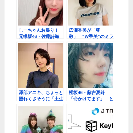
しーちゃんお帰り！
広瀬香美が「尊
元欅坂46・佐藤詩織
敬」 “W香美”のミラ
さん、インスタと
クルひかるへ感謝コメ
Twitterに降臨「恩返
ント
しを始めたいなと」
澤部アニキ、ちょっと
櫻坂46・藤吉夏鈴
照れくさそうに「土生
「命かけてます」 と
ちゃん」呼び
ーやま校長の「頼みま
すね、櫻坂を」には
「はい、まかせてくだ
さい」