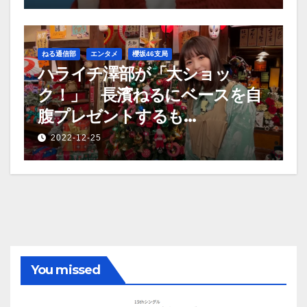
ねる通信部
エンタメ
櫻坂46支局
ハライチ澤部が「大ショッ
ク！」 長濱ねるにベースを自
腹プレゼントするも…
2022-12-25
You missed