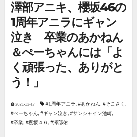
澤部アニキ、櫻坂46の
1周年アニラにギャン
泣き 卒業のあかねん
＆ぺーちゃんには「よ
く頑張った、ありがと
う！」
#1周年アニラ
,
#あかねん
,
#そこさく
,
2021-12-17
#ぺーちゃん
,
#ギャン泣き
,
#サンシャイン池崎
,
#卒業
,
#櫻坂４６
,
#澤部佑