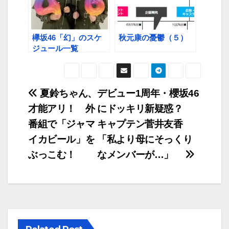
欅坂46「幻」のスケ
秋元康の憂鬱（５）
ジュール一覧
投
夏鈴ちゃん、
デビュー1周年・櫻坂46
才能アリ！ 外
にドッキリ新疑惑？
稿
番組で「ジャマ
キャプテン菅井友香
ナ
イカビール」を
「私より母にそっくり
ビ
ぶっこむ！
なメンバーが…」
ゲ
ー
シ