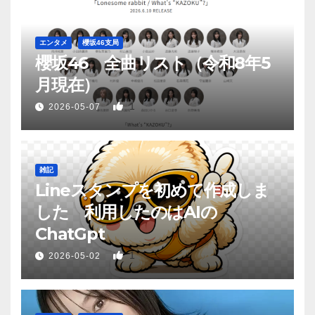
エンタメ
櫻坂46支局
櫻坂46 全曲リスト（令和8年5
月現在）
1
2026-05-07
雑記
Lineスタンプを初めて作成しま
した 利用したのはAIの
ChatGpt
1
2026-05-02