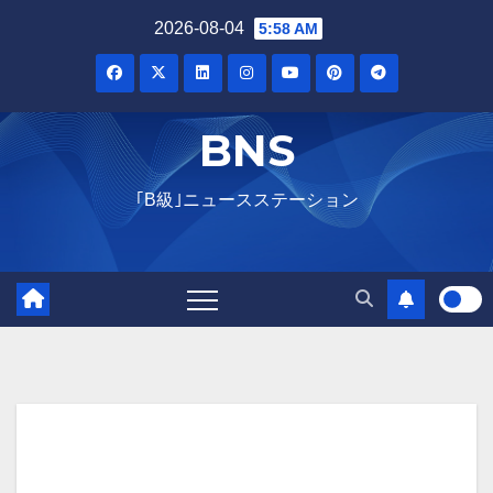
Skip
2026-08-04
5:58 AM
to
content
BNS
｢B級｣ニュースステーション