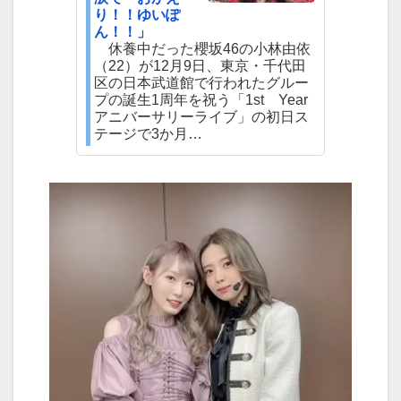
り！！ゆいぽ
ん！！」
休養中だった櫻坂46の小林由依
（22）が12月9日、東京・千代田
区の日本武道館で行われたグルー
プの誕生1周年を祝う「1st Year
アニバーサリーライブ」の初日ス
テージで3か月…