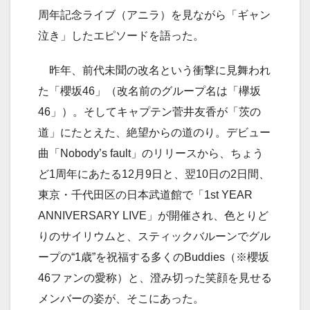
周年記念ライブ（アニラ）を見ながら「ギャン
泣き」したエピソードを語った。
昨年、前代未聞の改名という衝撃に見舞われ
た「櫻坂46」（改名前のグループ名は「欅坂
46」）。そしてキャプテン菅井友香が「茨の
道」にたとえた、絶望からの道のり。デビュー
曲「Nobody’s fault」のリリースから、ちょう
ど1周年にあたる12月9日と、翌10日の2日間、
東京・千代田区の日本武道館で「1st YEAR
ANNIVERSARY LIVE」が開催され、色とりど
りのサイリウムと、スティックバルーンでグル
ープの“1歳”を祝福する多くのBuddies（※櫻坂
46ファンの愛称）と、澄み切った笑顔を見せる
メンバーの姿が、そこにあった。