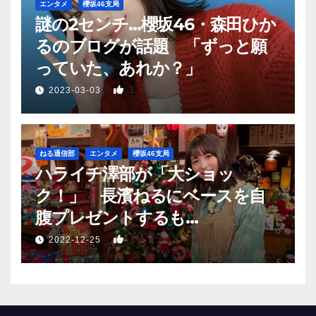
エンタメ
櫻坂46支局
謎の2センチ…櫻坂46・森田ひか
るのブログが話題 「ずっと願
っていた、あれか？」
1
2023-03-03
ねる通信部
エンタメ
櫻坂46支局
ハライチ澤部が「大ショッ
ク！」 長濱ねるにベースを自
腹プレゼントするも…
1
2022-12-25