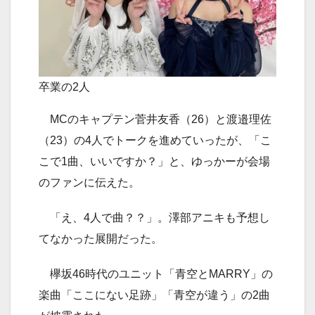
卒業の2人
MCのキャプテン菅井友香（26）と渡邉理佐
（23）の4人でトークを進めていったが、「こ
こで1曲、いいですか？」と、ゆっかーが会場
のファンに伝えた。
「え、4人で曲？？」。澤部アニキも予想し
てなかった展開だった。
欅坂46時代のユニット「青空とMARRY」の
楽曲「ここにない足跡」「青空が違う」の2曲