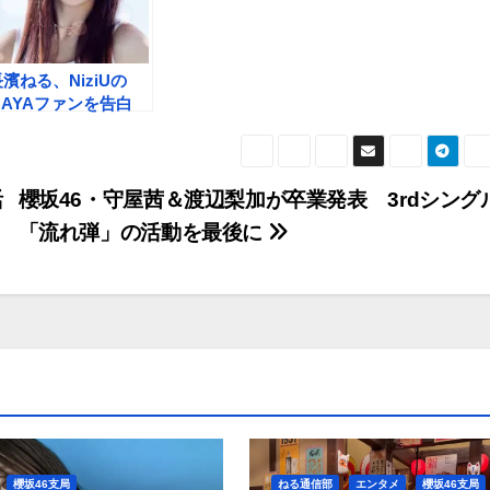
濱ねる、NiziUの
MAYAファンを告白
「顔も声もダンスも好
き」
活
櫻坂46・守屋茜＆渡辺梨加が卒業発表 3rdシング
「流れ弾」の活動を最後に
櫻坂46支局
ねる通信部
エンタメ
櫻坂46支局