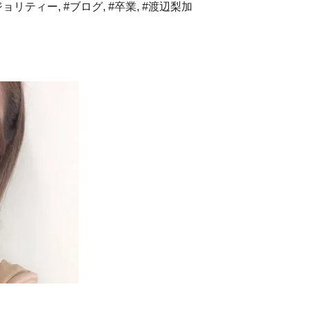
ジョリティー
,
#ブログ
,
#卒業
,
#渡辺梨加