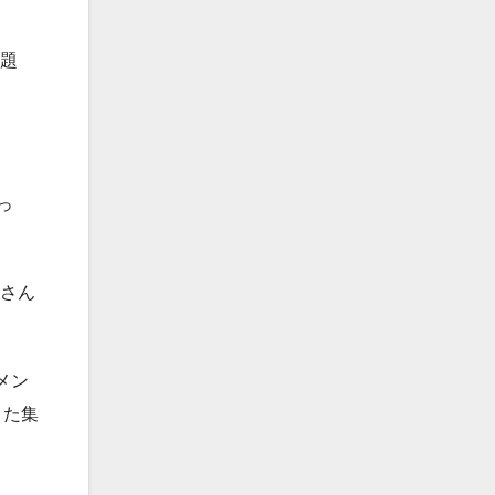
と題
っ
くさん
メン
また集