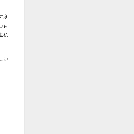
何度
つも
生私
しい