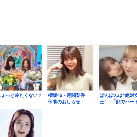
ちょっと冷たくない？
櫻坂46・尾関梨香
ぽんぽんは“絶対
休養のおしらせ
王” 「顔でハー
のセンスってすご
い