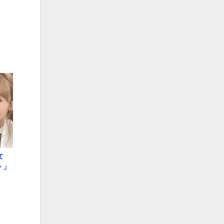
女
ト」
くな