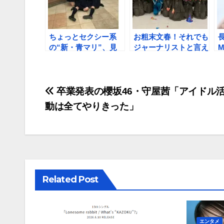
ちょっとセクシー系
お粗末文春！それでも
長
の“新・青マリ”、見
ジャーナリストと言え
たいね
るのか？
投
卒業発表の櫻坂46・守屋茜「アイドル
動は全てやりきった」
稿
ナ
ビ
ゲ
Related Post
ー
シ
エンタメ