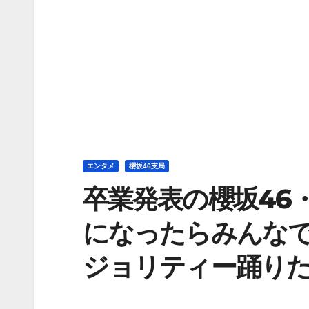
エンタメ
櫻坂46支局
卒業発表の櫻坂46
になったらみんな
ジョリティー踊り