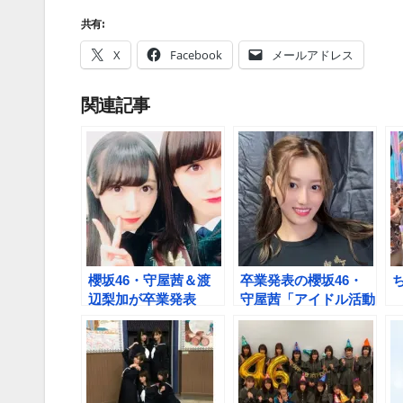
共有:
X
Facebook
メールアドレス
関連記事
櫻坂46・守屋茜＆渡
卒業発表の櫻坂46・
辺梨加が卒業発表
守屋茜「アイドル活動
3rdシングル「流れ
は全てやりきった」
弾」の活動を最後に