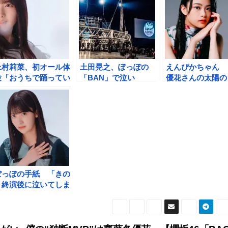
上村莉菜、初オール体
土田晃之、ぽっぽの
えんぴかちゃん 
験「おうちで踊ってい
「BAN」で泣い
優花さんの太陽の
たら、あれっ？？っ
た！ 櫻坂46を「最
な明るさに救われ
て」 【櫻坂
強のグループ」と激賞
た」 【櫻坂
6「BACKS
46「BACKS
LIVE！！」レポー
LIVE！！」サプ
ト】
ズ手紙シリーズ①
ぽっぽの手紙 「きの
う終演後に泣いてしま
って…」【櫻坂
6「BACKS
LIVE！！」サプライ
ズ手紙シリーズ②】