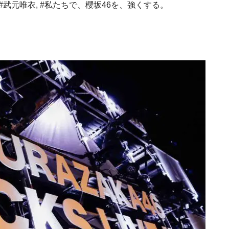
#武元唯衣
,
#私たちで、櫻坂46を、強くする。