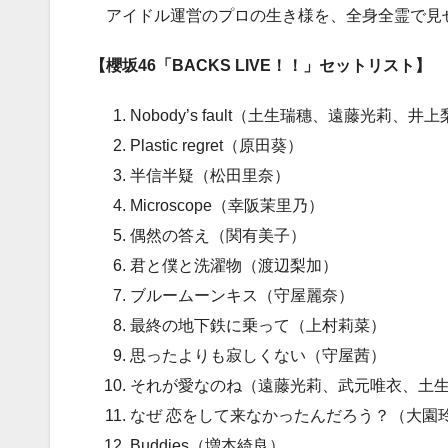
アイドル運営のプロの生き様を、全身全霊で見
【櫻坂46「BACKS LIVE！！」セットリスト】
Nobody’s fault（土生瑞穗、遠藤光莉、井
Plastic regret（原田葵）
半信半疑（松田里奈）
Microscope（幸阪茉里乃）
偶然の答え（関有美子）
君と僕と洗濯物（渡辺梨加）
ブルームーンキス（守屋麗奈）
最終の地下鉄に乗って（上村莉菜）
思ったよりも寂しくない（守屋茜）
それが愛なのね（遠藤光莉、武元唯衣、土
なぜ 恋をして来なかったんだろう？（大園
Buddies（増本綺良）