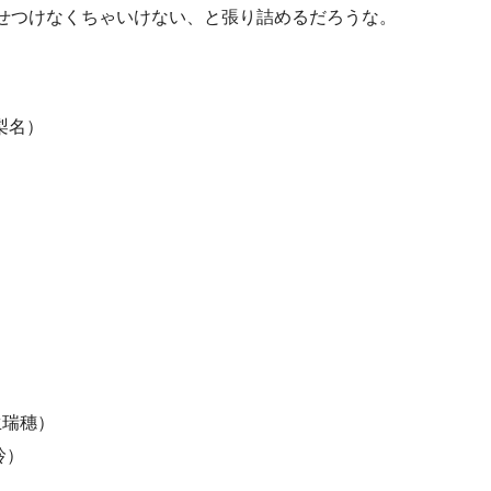
せつけなくちゃいけない、と張り詰めるだろうな。
上梨名）
生瑞穗）
玲）