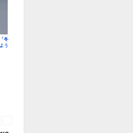
「冬
よう
まし
ライ
】