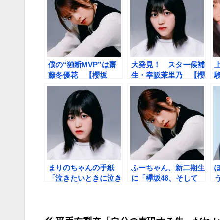
僕の“独断MVP”は齋
大発見！ スター候補
藤冬優花 【櫻坂
生・幸阪茉里乃 【櫻
46「BACKS
坂46「BACKS
LIVE！！」レポー
LIVE！！」レポー
ト】
ト】
4
まりのちゃんの手紙
ふーちゃん、新二期生
「泣きたいときに泣き
に「欅坂46、そして
な」の言葉がうれしか
櫻坂46に入ってきて
った 【櫻坂
くれてありがとう」
4
46「BACKS
【櫻坂46「BACKS
LIVE！！」サプライ
LIVE！！」サプライ