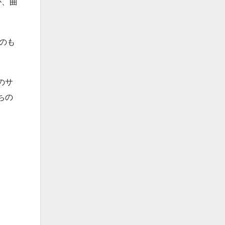
が、曲
のも
のサ
ちの