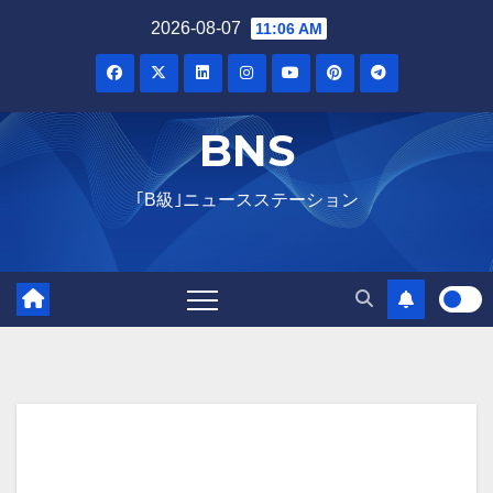
Skip
2026-08-07
11:06 AM
to
content
BNS
｢B級｣ニュースステーション