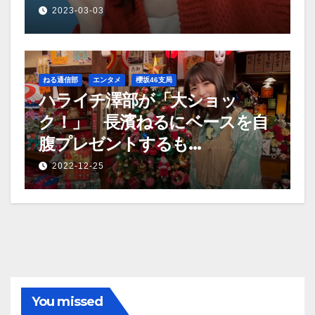
2023-03-03
ねる通信部
エンタメ
櫻坂46支局
ハライチ澤部が「大ショッ
ク！」 長濱ねるにベースを自
腹プレゼントするも…
2022-12-25
You missed