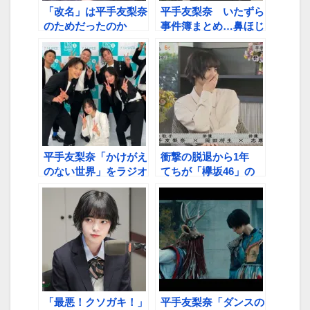
「改名」は平手友梨奈
平手友梨奈 いたずら
のためだったのか
事件簿まとめ…鼻ほじ
から顔面パイまで
平手友梨奈「かけがえ
衝撃の脱退から1年
のない世界」をラジオ
てちが「欅坂46」の
初オンエア とーやま
オーディションを語る
校長「軽やかなものと
「応募したのは自分じ
は相反するものがあっ
ゃなく…」
て…」
「最悪！クソガキ！」
平手友梨奈「ダンスの