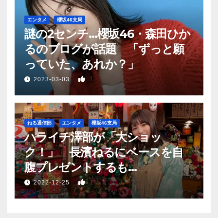
エンタメ
櫻坂46支局
謎の2センチ…櫻坂46・森田ひか
るのブログが話題 「ずっと願
っていた、あれか？」
1
2023-03-03
ねる通信部
エンタメ
櫻坂46支局
ハライチ澤部が「大ショッ
ク！」 長濱ねるにベースを自
腹プレゼントするも…
1
2022-12-25