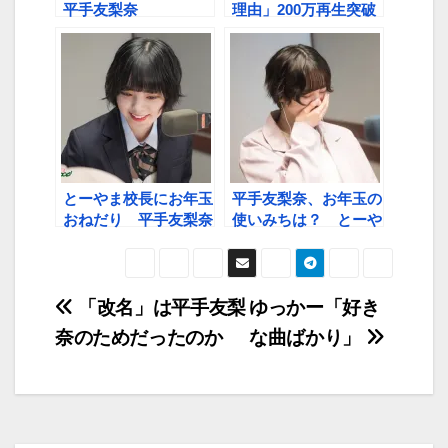
平手友梨奈
理由」200万再生突破
とーやま校長にお年玉
平手友梨奈、お年玉の
おねだり 平手友梨奈
使いみちは？ とーや
ま校長「テントの備品
がいいんじゃねえ」
投
「改名」は平手友梨
ゆっかー「好き
奈のためだったのか
な曲ばかり」
稿
ナ
ビ