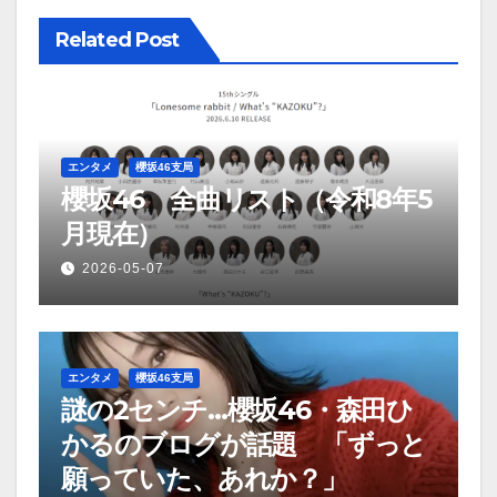
ゲ
Related Post
ー
シ
ョ
エンタメ
櫻坂46支局
櫻坂46 全曲リスト（令和8年5
ン
月現在）
2026-05-07
エンタメ
櫻坂46支局
謎の2センチ…櫻坂46・森田ひ
かるのブログが話題 「ずっと
願っていた、あれか？」