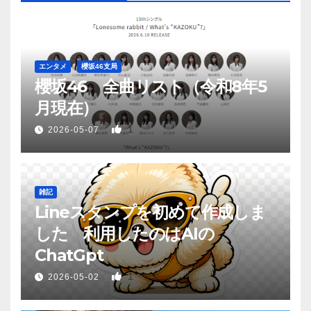
エンタメ
櫻坂46支局
櫻坂46 全曲リスト（令和8年5
月現在）
1
2026-05-07
雑記
Lineスタンプを初めて作成しま
した 利用したのはAIの
ChatGpt
1
2026-05-02