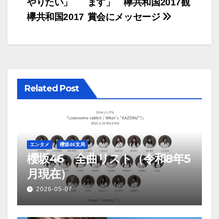
やりたい」
ます」 欅共和国2017観
ナ
欅共和国2017
賞会にメッセージ
ビ
ゲ
ー
Related Post
シ
ョ
ン
エンタメ
櫻坂46支局
櫻坂46 全曲リスト（令和8年5
月現在）
2026-05-07