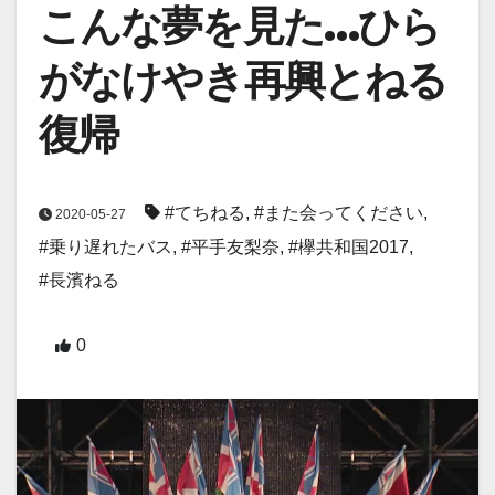
こんな夢を見た…ひら
がなけやき再興とねる
復帰
#てちねる
,
#また会ってください
,
2020-05-27
#乗り遅れたバス
,
#平手友梨奈
,
#欅共和国2017
,
#長濱ねる
0