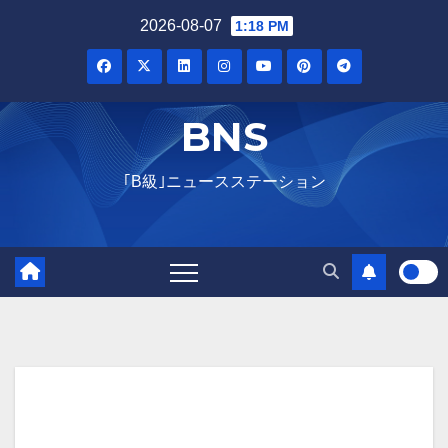
Skip
2026-08-07
1:18 PM
to
content
BNS
｢B級｣ニュースステーション