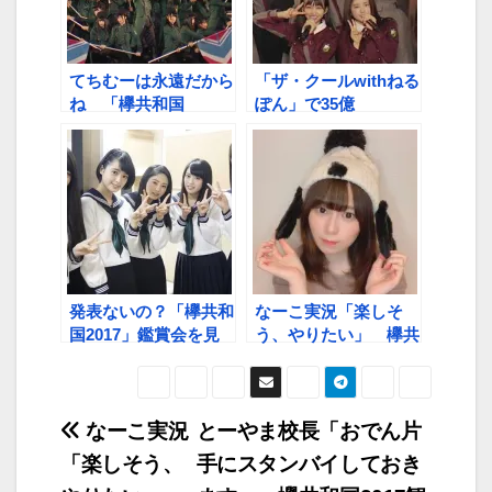
てちむーは永遠だから
「ザ・クールwithねる
ね 「欅共和国
ぽん」で35億
2017」鑑賞会第一夜
ハイライト
発表ないの？「欅共和
なーこ実況「楽しそ
国2017」鑑賞会を見
う、やりたい」 欅共
終わって
和国2017
投
なーこ実況
とーやま校長「おでん片
「楽しそう、
手にスタンバイしておき
稿