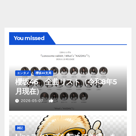
You missed
エンタメ
櫻坂46支局
櫻坂46 全曲リスト（令和8年5
月現在）
1
2026-05-07
雑記