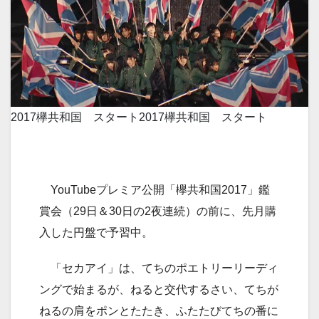
2017欅共和国 スタート
2017欅共和国 スタート
YouTubeプレミア公開「欅共和国2017」鑑
賞会（29日＆30日の2夜連続）の前に、先月購
入した円盤で予習中。
「セカアイ」は、てちのポエトリーリーディ
ングで始まるが、ねると交代するさい、てちが
ねるの肩をポンとたたき、ふたたびてちの番に