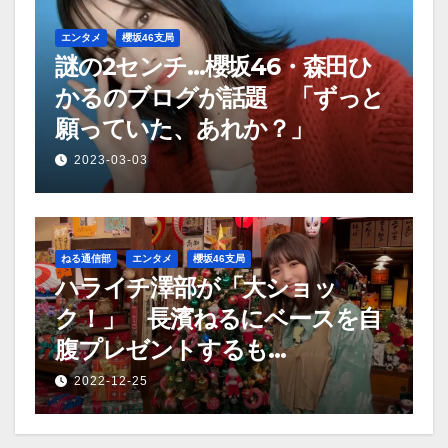
エンタメ
櫻坂46支局
謎の2センチ…櫻坂46・森田ひ
かるのブログが話題 「ずっと
願っていた、あれか？」
2023-03-03
ねる通信部
エンタメ
櫻坂46支局
ハライチ澤部が「大ショッ
ク！」 長濱ねるにベースを自
腹プレゼントするも…
2022-12-25