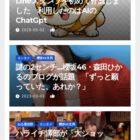
Lineスタンプを初めて作成しま
した 利用したのはAIの
ChatGpt
1
2026-05-02
エンタメ
櫻坂46支局
謎の2センチ…櫻坂46・森田ひか
るのブログが話題 「ずっと願
っていた、あれか？」
1
2023-03-03
ねる通信部
エンタメ
櫻坂46支局
ハライチ澤部が「大ショッ