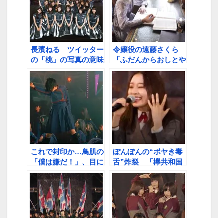
長濱ねる ツイッター
令嬢役の遠藤さくら
の「桃」の写真の意味
「ふだんからおしとや
とは…
か…蕎麦屋の娘さんと
は思えない」 ボーダ
レス出演者鑑賞会第3
弾
これで封印か…鳥肌の
ぽんぽんの“ボヤき毒
「僕は嫌だ！」、目に
舌”炸裂 「欅共和国
焼き付けた「不協和
2017」鑑賞会第一夜
音」