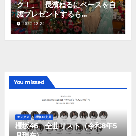
ク！」 長濱ねるにベースを自
腹プレゼントするも…
2022-12-25
You missed
エンタメ
櫻坂46支局
櫻坂46 全曲リスト（令和8年5
月現在）