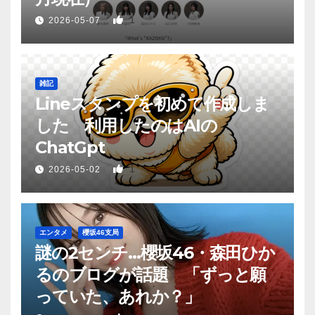
1
2026-05-07
雑記
Lineスタンプを初めて作成しま
した 利用したのはAIの
ChatGpt
1
2026-05-02
エンタメ
櫻坂46支局
謎の2センチ…櫻坂46・森田ひか
るのブログが話題 「ずっと願
っていた、あれか？」