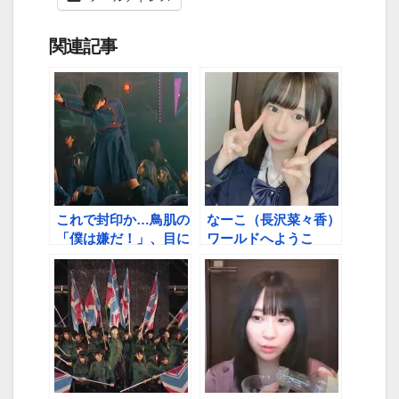
関連記事
これで封印か…鳥肌の
なーこ（長沢菜々香）
「僕は嫌だ！」、目に
ワールドへようこ
焼き付けた「不協和
そ！ 最新ワードを一
音」
挙ドォン