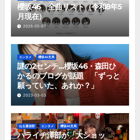
櫻坂46 全曲リスト（令和8年5
月現在）
2026-05-07
エンタメ
櫻坂46支局
謎の2センチ…櫻坂46・森田ひ
かるのブログが話題 「ずっと
願っていた、あれか？」
2023-03-03
ねる通信部
エンタメ
櫻坂46支局
ハライチ澤部が「大ショッ