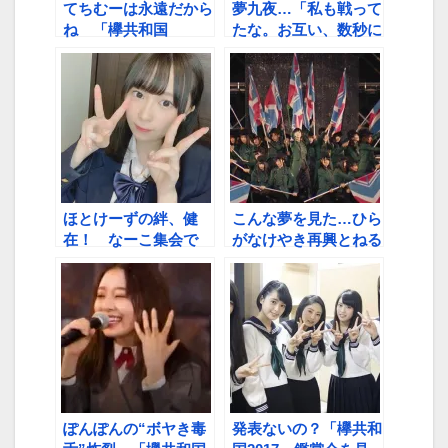
てちむーは永遠だから
夢九夜…「私も戦って
ね 「欅共和国
たな。お互い、数秒に
2017」鑑賞会第一夜
かける、みたいに」
ハイライト
ほとけーずの絆、健
こんな夢を見た…ひら
在！ なーこ集会で
がなけやき再興とねる
「みんな仲良しです
復帰
よ」
ぽんぽんの“ボヤき毒
発表ないの？「欅共和