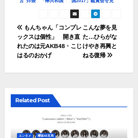
舌”炸裂 「欅共和国
国2017」鑑賞会を見
2017」鑑賞会第一夜
終わって
投
もんちゃん「コンプレ
こんな夢を見
ックスは個性」 開き直
た…ひらがな
稿
れたのは元AKB48・こじ
けやき再興と
ナ
はるのおかげ
ねる復帰
ビ
ゲ
ー
Related Post
シ
ョ
ン
エンタメ
櫻坂46支局