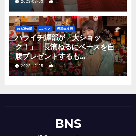
1
2023-03-03
ねる通信部
エンタメ
櫻坂46支局
ハライチ澤部が「大ショッ
ク！」 長濱ねるにベースを自
腹プレゼントするも…
1
2022-12-25
BNS