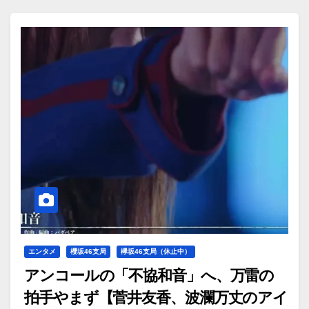
エンタメ
櫻坂46支局
欅坂46支局（休止中）
アンコールの「不協和音」へ、万雷の
拍手やまず【菅井友香、波瀾万丈のアイ