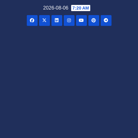
Skip
2026-08-06
7:20 AM
to
content