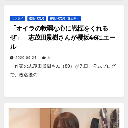
エンタメ
櫻坂46支局
欅坂46支局（休止中）
「オイラの軟弱な心に戦慄をくれる
ぜ」 志茂田景樹さんが櫻坂46にエー
ル
0
2020-09-24
作家の志茂田景樹さん（80）が先日、公式ブログ
で、改名後の…