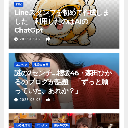
雑記
Lineスタンプを初めて作成しま
した 利用したのはAIの
ChatGpt
1
2026-05-02
エンタメ
櫻坂46支局
謎の2センチ…櫻坂46・森田ひか
るのブログが話題 「ずっと願
っていた、あれか？」
1
2023-03-03
ねる通信部
エンタメ
櫻坂46支局