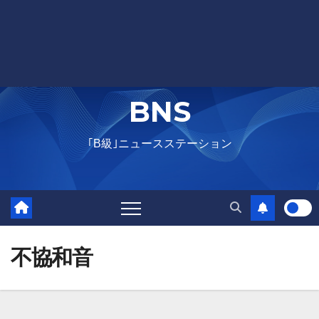
BNS
｢B級｣ニュースステーション
不協和音