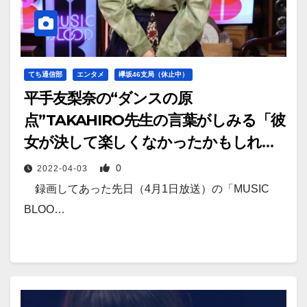
てち通信部
エンタメ
欅坂46支局（休止中）
平手友梨奈の“ダンスの原
点”TAKAHIRO先生の言葉がしみる「彼
女が決して楽しくなかったかもしれな
い時間は誰かにその分、素晴らしい時
0
2022-04-03
間を与えていた」
録画してあった先日（4月1日放送）の「MUSIC
BLOO…