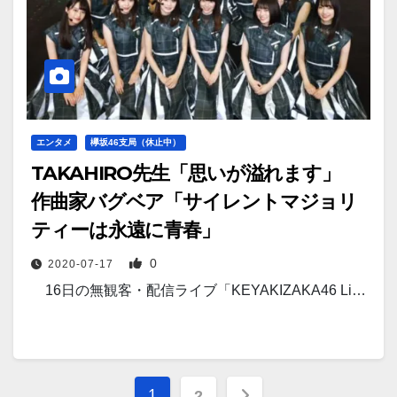
エンタメ
欅坂46支局（休止中）
TAKAHIRO先生「思いが溢れます」
作曲家バグベア「サイレントマジョリ
ティーは永遠に青春」
0
2020-07-17
16日の無観客・配信ライブ「KEYAKIZAKA46 Li…
投
1
2