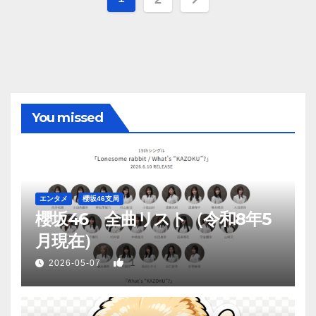
稿
の
ペ
ー
You missed
ジ
送
り
エンタメ
櫻坂46支局
櫻坂46 全曲リスト（令和8年5
月現在）
1
2026-05-07