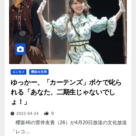
エンタメ
櫻坂46支局
ゆっかー、「カーテンズ」ボケで叱ら
れる「あなた、二期生じゃないでし
ょ！」
0
2022-04-24
櫻坂46の菅井友香（26）が4月20日放送の文化放送
「レコ…