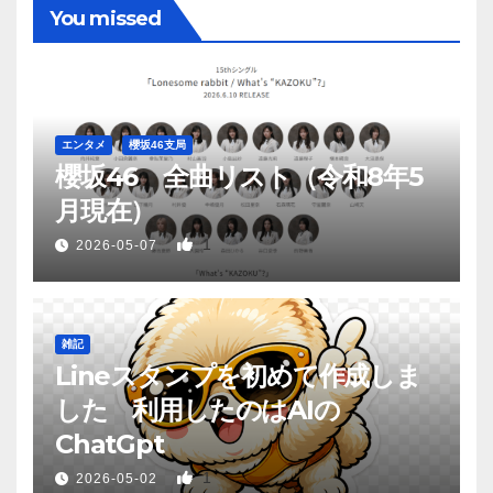
ー
You missed
ジ
送
り
エンタメ
櫻坂46支局
櫻坂46 全曲リスト（令和8年5
月現在）
1
2026-05-07
雑記
Lineスタンプを初めて作成しま
した 利用したのはAIの
ChatGpt
1
2026-05-02