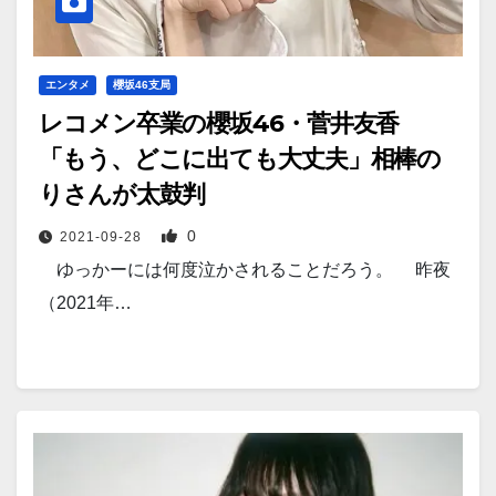
エンタメ
櫻坂46支局
レコメン卒業の櫻坂46・菅井友香
「もう、どこに出ても大丈夫」相棒の
りさんが太鼓判
0
2021-09-28
ゆっかーには何度泣かされることだろう。 昨夜
（2021年…