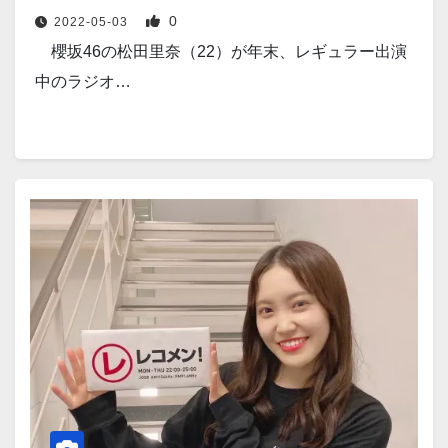
0
2022-05-03
櫻坂46の松田里奈（22）が年末、レギュラー出演
中のラジオ…