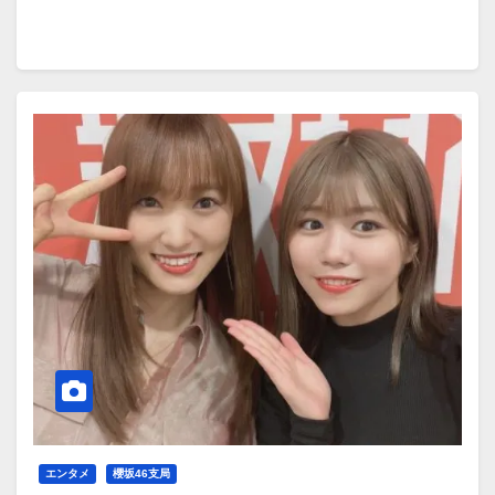
エンタメ
櫻坂46支局