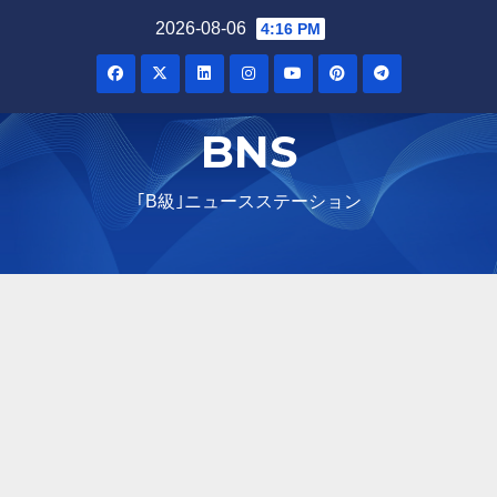
Skip
2026-08-06
4:16 PM
to
content
BNS
｢B級｣ニュースステーション