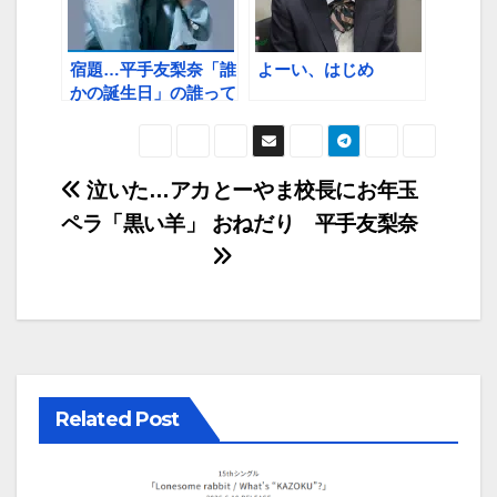
宿題…平手友梨奈「誰
よーい、はじめ
かの誕生日」の誰って
誰？
投
泣いた…アカ
とーやま校長にお年玉
ペラ「黒い羊」
おねだり 平手友梨奈
稿
ナ
ビ
ゲ
ー
Related Post
シ