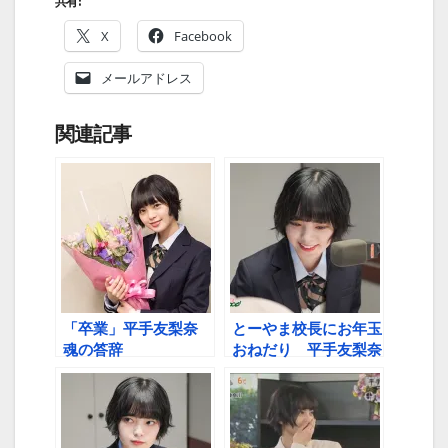
共有:
X
Facebook
メールアドレス
関連記事
「卒業」平手友梨奈
とーやま校長にお年玉
魂の答辞
おねだり 平手友梨奈