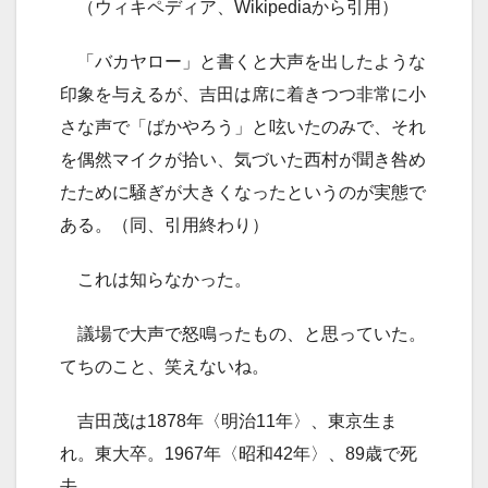
（ウィキペディア、Wikipediaから引用）
「バカヤロー」と書くと大声を出したような
印象を与えるが、吉田は席に着きつつ非常に小
さな声で「ばかやろう」と呟いたのみで、それ
を偶然マイクが拾い、気づいた西村が聞き咎め
たために騒ぎが大きくなったというのが実態で
ある。（同、引用終わり）
これは知らなかった。
議場で大声で怒鳴ったもの、と思っていた。
てちのこと、笑えないね。
吉田茂は1878年〈明治11年〉、東京生ま
れ。東大卒。1967年〈昭和42年〉、89歳で死
去。