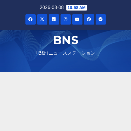
Skip
2026-08-08
10:58 AM
to
content
BNS
｢B級｣ニュースステーション