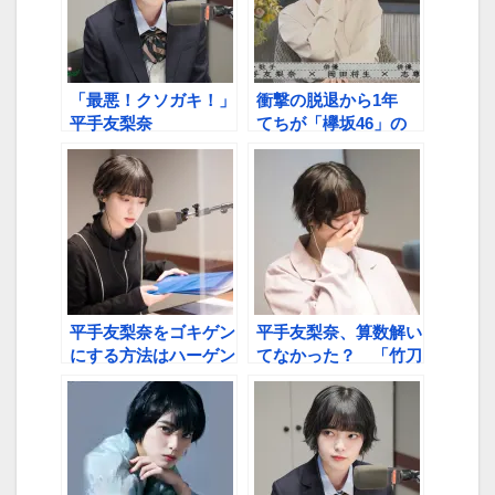
「最悪！クソガキ！」
衝撃の脱退から1年
平手友梨奈
てちが「欅坂46」の
オーディションを語る
「応募したのは自分じ
ゃなく…」
平手友梨奈をゴキゲン
平手友梨奈、算数解い
にする方法はハーゲン
てなかった？ 「竹刀
ダッツと現金…「違
でバシバシッ！」とー
う、違うもん！」
やま校長が追試要請か