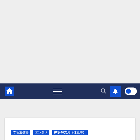
てち通信部
エンタメ
欅坂46支局（休止中）