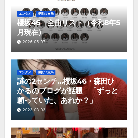
ョ
ン
エンタメ
櫻坂46支局
櫻坂46 全曲リスト（令和8年5
月現在）
2026-05-07
エンタメ
櫻坂46支局
謎の2センチ…櫻坂46・森田ひ
かるのブログが話題 「ずっと
願っていた、あれか？」
2023-03-03