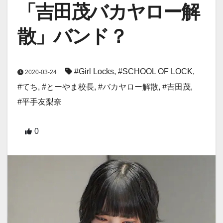
「吉田茂バカヤロー解
散」バンド？
#Girl Locks
,
#SCHOOL OF LOCK
,
2020-03-24
#てち
,
#とーやま校長
,
#バカヤロー解散
,
#吉田茂
,
#平手友梨奈
0