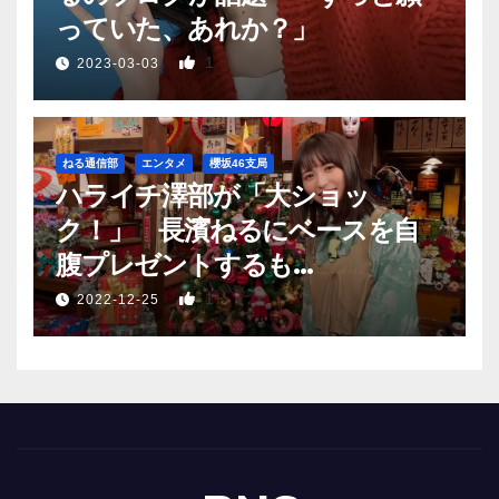
っていた、あれか？」
1
2023-03-03
ねる通信部
エンタメ
櫻坂46支局
ハライチ澤部が「大ショッ
ク！」 長濱ねるにベースを自
腹プレゼントするも…
1
2022-12-25