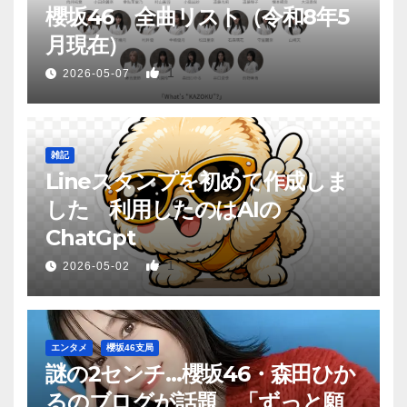
櫻坂46 全曲リスト（令和8年5
月現在）
1
2026-05-07
雑記
Lineスタンプを初めて作成しま
した 利用したのはAIの
ChatGpt
1
2026-05-02
エンタメ
櫻坂46支局
謎の2センチ…櫻坂46・森田ひか
るのブログが話題 「ずっと願