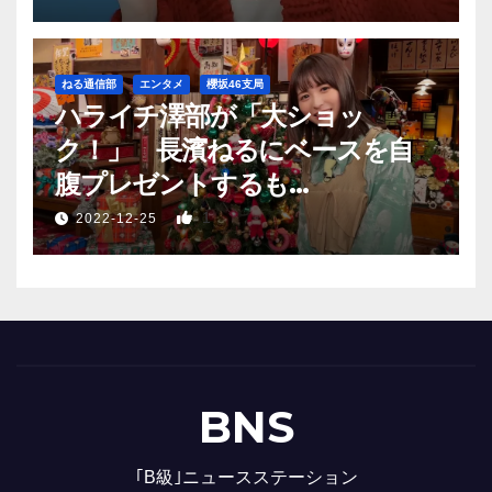
ねる通信部
エンタメ
櫻坂46支局
ハライチ澤部が「大ショッ
ク！」 長濱ねるにベースを自
腹プレゼントするも…
1
2022-12-25
BNS
｢B級｣ニュースステーション