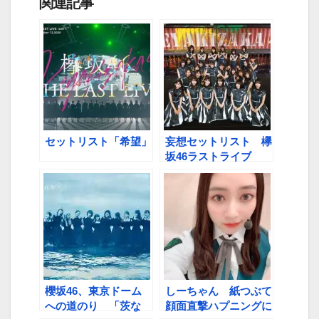
関連記事
セットリスト「希望」
妄想セットリスト 欅
坂46ラストライブ
櫻坂46、東京ドーム
しーちゃん 紙つぶて
への道のり 「茨な
顔面直撃ハプニングに