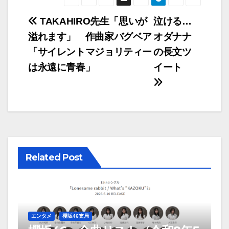
遠に青春」
投
TAKAHIRO先生「思いが
泣ける…
溢れます」 作曲家バグベア
オダナナ
稿
「サイレントマジョリティー
の長文ツ
ナ
は永遠に青春」
イート
ビ
ゲ
ー
シ
Related Post
ョ
ン
エンタメ
櫻坂46支局