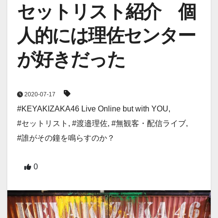
セットリスト紹介 個
人的には理佐センター
が好きだった
2020-07-17
#KEYAKIZAKA46 Live Online but with YOU
,
#セットリスト
,
#渡邉理佐
,
#無観客・配信ライブ
,
#誰がその鐘を鳴らすのか？
0