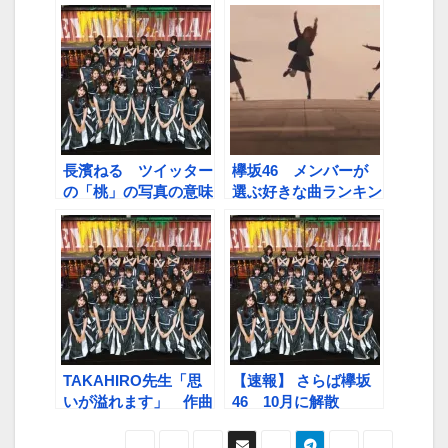
道」乗り越え、つかん
「おぜと笑っちゃいま
だ夢
した」
長濱ねる ツイッター
欅坂46 メンバーが
の「桃」の写真の意味
選ぶ好きな曲ランキン
とは…
グ
TAKAHIRO先生「思
【速報】 さらば欅坂
いが溢れます」 作曲
46 10月に解散
家バグベア「サイレン
トマジョリティーは永