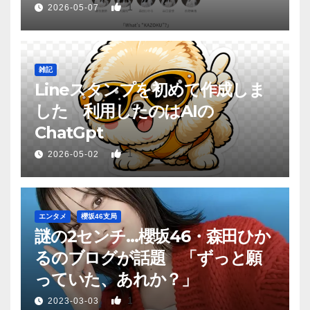
1
2026-05-07
雑記
Lineスタンプを初めて作成しま
した 利用したのはAIの
ChatGpt
1
2026-05-02
エンタメ
櫻坂46支局
謎の2センチ…櫻坂46・森田ひか
るのブログが話題 「ずっと願
っていた、あれか？」
1
2023-03-03