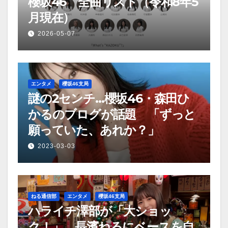
櫻坂46 全曲リスト（令和8年5
月現在）
2026-05-07
エンタメ
櫻坂46支局
謎の2センチ…櫻坂46・森田ひ
かるのブログが話題 「ずっと
願っていた、あれか？」
2023-03-03
ねる通信部
エンタメ
櫻坂46支局
ハライチ澤部が「大ショッ
ク！」 長濱ねるにベースを自