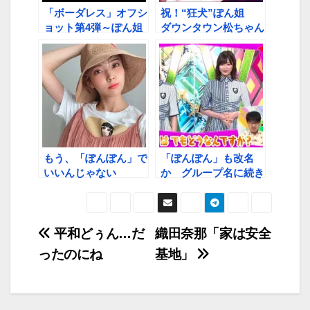
「ボーダレス」オフシ
祝！“狂犬”ぽん姐
ョット第4弾～ぽん姐
ダウンタウン松ちゃん
かわいい！
からお墨付き！
もう、「ぽんぽん」で
「ぽんぽん」も改名
いいんじゃない
か グループ名に続き
投
平和どぅん…だ
織田奈那「家は安全
ったのにね
基地」
稿
ナ