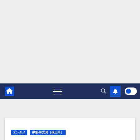
エンタメ
欅坂46支局（休止中）