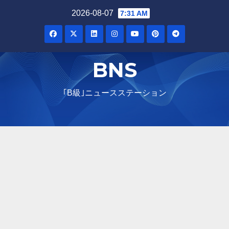
Skip
2026-08-07
7:31 AM
to
content
BNS
｢B級｣ニュースステーション