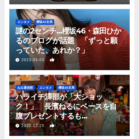
エンタメ
櫻坂46支局
謎の2センチ…櫻坂46・森田ひか
るのブログが話題 「ずっと願
っていた、あれか？」
1
2023-03-03
ねる通信部
エンタメ
櫻坂46支局
ハライチ澤部が「大ショッ
ク！」 長濱ねるにベースを自
腹プレゼントするも…
1
2022-12-25