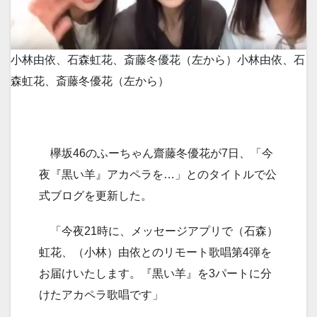
小林由依、石森虹花、斎藤冬優花（左から）
小林由依、石
森虹花、斎藤冬優花（左から）
欅坂46のふーちゃん齋藤冬優花が7日、「今
夜『黒い羊』アカペラを…」とのタイトルで公
式ブログを更新した。
「今夜21時に、メッセージアプリで（石森）
虹花、（小林）由依とのリモート歌唱第4弾を
お届けいたします。『黒い羊』を3パートに分
けたアカペラ歌唱です」