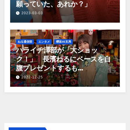
願っていた、あれか？」
2023-03-03
ねる通信部
エンタメ
櫻坂46支局
ハライチ澤部が「大ショッ
ク！」 長濱ねるにベースを自
腹プレゼントするも…
2022-12-25