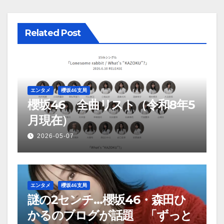
ビ
ゲ
Related Post
ー
シ
ョ
エンタメ
櫻坂46支局
櫻坂46 全曲リスト（令和8年5
ン
月現在）
2026-05-07
エンタメ
櫻坂46支局
謎の2センチ…櫻坂46・森田ひ
かるのブログが話題 「ずっと