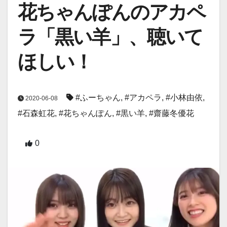
花ちゃんぽんのアカペ
ラ「黒い羊」、聴いて
ほしい！
#ふーちゃん
,
#アカペラ
,
#小林由依
,
2020-06-08
#石森虹花
,
#花ちゃんぽん
,
#黒い羊
,
#齋藤冬優花
0