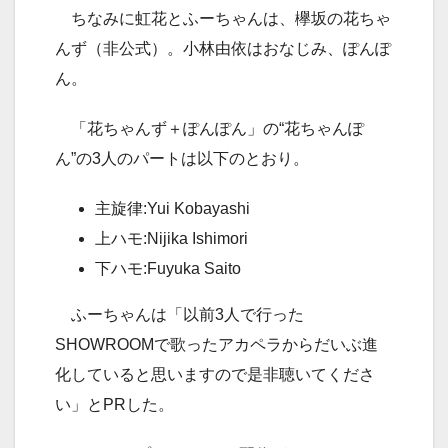
ちなみに虹花とふーちゃんは、欅坂の花ちゃ
んず（非公式）。小林由依はおなじみ、ぽんぽ
ん。
「花ちゃんず＋ぽんぽん」の“花ちゃんぽ
ん”の3人のパートは以下のとおり。
主旋律:Yui Kobayashi
上ハモ:Nijika Ishimori
下ハモ:Fuyuka Saito
ふーちゃんは「以前3人で行った
SHOWROOMで歌ったアカペラからだいぶ進
化していると思いますので是非聴いてくださ
い」とPRした。