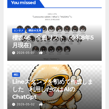
You missed
エンタメ
櫻坂46支局
櫻坂46 全曲リスト（令和8年5
月現在）
1
2026-05-07
雑記
Lineスタンプを初めて作成しま
した 利用したのはAIの
ChatGpt
1
2026-05-02