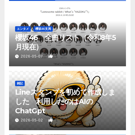
エンタメ
櫻坂46支局
櫻坂46 全曲リスト（令和8年5
月現在）
1
2026-05-07
雑記
Lineスタンプを初めて作成しま
した 利用したのはAIの
ChatGpt
1
2026-05-02