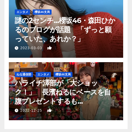
エンタメ
櫻坂46支局
謎の2センチ…櫻坂46・森田ひか
るのブログが話題 「ずっと願
っていた、あれか？」
1
2023-03-03
ねる通信部
エンタメ
櫻坂46支局
ハライチ澤部が「大ショッ
ク！」 長濱ねるにベースを自
腹プレゼントするも…
1
2022-12-25