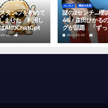
エンタメ
櫻坂46支局
neスタンプを初めて
謎の2センチ…櫻
しました 利用し
46・森田ひかる
AIのChatGpt
グが話題 「ずっ
っていた、あれか
1
1
-05-02
2023-03-03