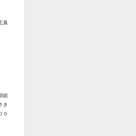
正真
部総
さき
００