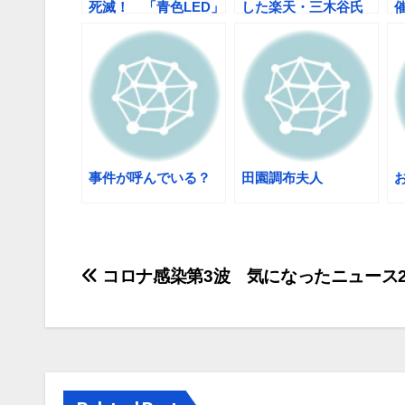
死滅！ 「青色LED」
した楽天・三木谷氏
のあの会社が開発
「実業界ではタブー」
と暴露
事件が呼んでいる？
田園調布夫人
投
コロナ感染第3波 気になったニュース
稿
ナ
ビ