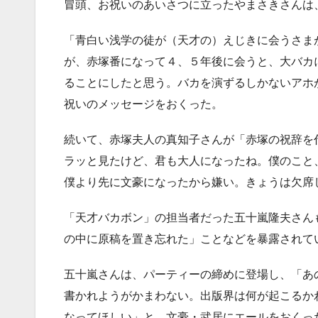
冒頭、お祝いのあいさつに立ったやまさきさんは
「青白い浅学の徒が（天才の）えじきに会うさま
が、赤塚番になって４、５年後に会うと、大バカ
ることにしたと思う。バカを演ずるしかないアホ
祝いのメッセージをおくった。
続いて、赤塚夫人の真知子さんが「赤塚の祝辞を
ラッと見たけど、君も大人になったね。僕のこと
僕より先に文豪になったから嫌い。きょうは欠席
「天才バカボン」の担当者だった五十嵐隆夫さん
の中に原稿を置き忘れた」ことなどを暴露されて
五十嵐さんは、パーティーの締めに登場し、「あ
書かれようがかまわない。出版界は何が起こるか
なってほしい」と、文豪・武居にエールをおくっ