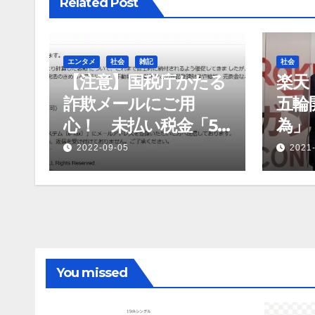
Related Post
ゲ
ー
エンタメ
社会
雑記
社会
シ
【注意】国税庁かたる
楽天
ョ
詐欺メールにご用
五輪
心！ 未払い税金「5
為」
ン
万円」を架空請求して
2022-09-05
2021
きた
You missed