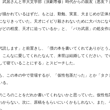
、武居さんと早大文学部（演劇専修）時代からの親友（悪友？
が描かれているはずだ。もとは、勤勉、実直、大まじめが正体
になりきっていた。天才にイビリ殺されないために大バカにな
がどの程度、天才に迫っているか」と、「バカ武居」の処女作
代読します」と前置きし、「僕の本を書いてくれてありがとう
、こんなに愛してくれたなんて、来世は結婚してください。で
して寝ていることにする」とスピーチした。
も、この本の中で登場するが、「仮性包茎だった」とか「タク
いる。
のころのことをだれか書いてくれないかと思っていた。仮性包
わからない。次に、原稿をもらいにいくかもしれない。また、
た。