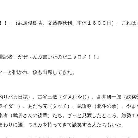
！！」（武居俊樹著、文藝春秋刊、本体１６００円）。これは
居記者」がぜ～んぶ書いたのだニャロメ！！』
ィーが開かれ、僕も出席してきた。
釣りバカ日誌）、古谷三敏（ダメおやじ）、高井研一郎（総務
ライダー）、あだち充（タッチ）、武論尊（北斗の拳）、やま
集者（武居さんの後輩）たち。ざっと見渡したところ、総勢１
まわりに酒、つまみを持ってきて談笑する人たちもいた。