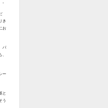
）。
だ
りき
にお
。パ
も、
シー
茎と
そう