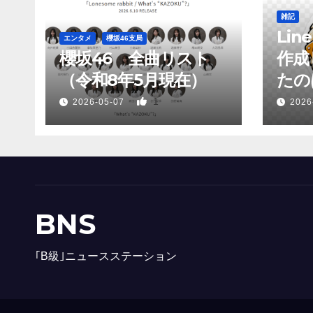
雑記
Li
エンタメ
櫻坂46支局
櫻坂46 全曲リスト
作成
（令和8年5月現在）
たのは
1
2026-05-07
2026
BNS
｢B級｣ニュースステーション