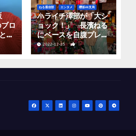
ねる通信部
エンタメ
櫻坂46支局
坂
ハライチ澤部が「大シ
のブロ
ョック！」 長濱ねる
と願
にベースを自腹プレゼ
？」
ントするも…
1
2022-12-25