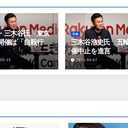
・三木谷氏 東京
社会
開催は「自殺行
三木谷浩史氏 五
催中止を進言
-05-15
2021-04-07