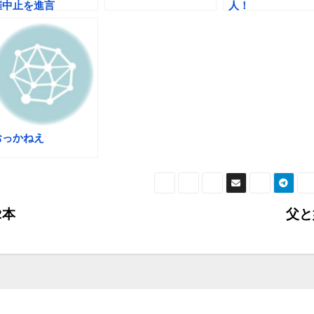
催中止を進言
人！
おっかねえ
2本
父