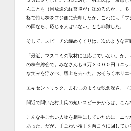
５％に落とした。これに対し、村上氏は「激怒し
んことを（同放送の経営陣が）認めるのか」。多
格で持ち株をフジ側に売却したが、これにも「フ
の国なら、応じる人はいない」とも非難した。
そして、スピーチの締めくくりは、次のような宣
「最近、マスコミの取材には応じていない。が、
の株主総会で。みなさんも６万３０００円（ニッ
な笑みを浮かべ、壇上を去った。おそらくホリエ
エキセントリック、まむしのような執念深さ、（
間近で聞いた村上氏の短いスピーチからは、こん
こんな手ごわい人物を相手にしていたのに、ニッ
あった。だが、手ごわい相手を向こうに回してい