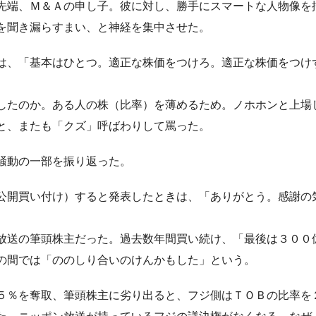
先端、Ｍ＆Ａの申し子。彼に対し、勝手にスマートな人物像を
を聞き漏らすまい、と神経を集中させた。
は、「基本はひとつ。適正な株価をつけろ。適正な株価をつけ
したのか。ある人の株（比率）を薄めるため。ノホホンと上場
と、またも「クズ」呼ばわりして罵った。
騒動の一部を振り返った。
公開買い付け）すると発表したときは、「ありがとう。感謝の
放送の筆頭株主だった。過去数年間買い続け、「最後は３００
の間では「ののしり合いのけんかもした」という。
５％を奪取、筆頭株主に劣り出ると、フジ側はＴＯＢの比率を