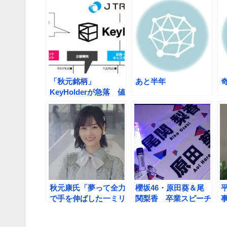
「秋元銘柄」
あと半年
KeyHolderが急落 値
下がり率3位
秋元康氏「夢って全力
櫻坂46・原田葵＆尾
で手を伸ばした一ミリ
関梨香 卒業スピーチ
先にある」 乃木坂三
全文【櫻坂46 W-
昧ラジオに出演
KEYAKI