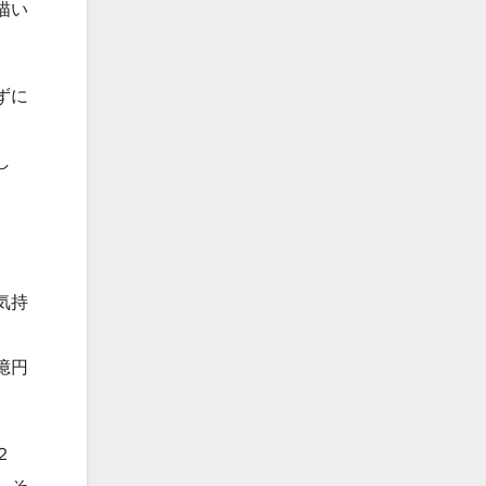
描い
ずに
し
気持
億円
２