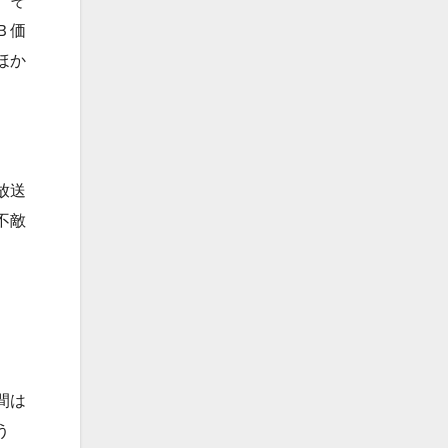
、そ
Ｂ価
ほか
放送
不敵
間は
う