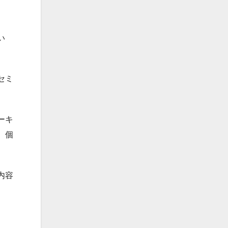
い
セミ
ーキ
、個
内容