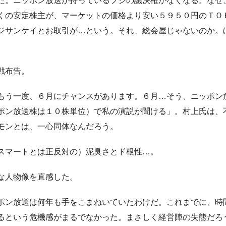
た。ニッポン放送が持っているフジの議決権がなくなる。なぜ
くの安定株主が、マーケットの価格より安い５９５０円のＴＯ
ジサンケイとお取引が…という。それ、総会屋じゃないのか。
戦布告。
もう一度、６月にチャンスがあります。６月…そう、ニッポン
ポン放送株は１０株単位）で私の演説が聞ける」。村上氏は、
モンとは、一心同体なんだろう。
スマートとは正反対の）泥臭さとド根性…。
な人物像を直感した。
ポン放送は何年も手をこまねいていたわけだ。これまでに、時
るという危機感がまるでなかった。まさしく経営陣の失態だろ