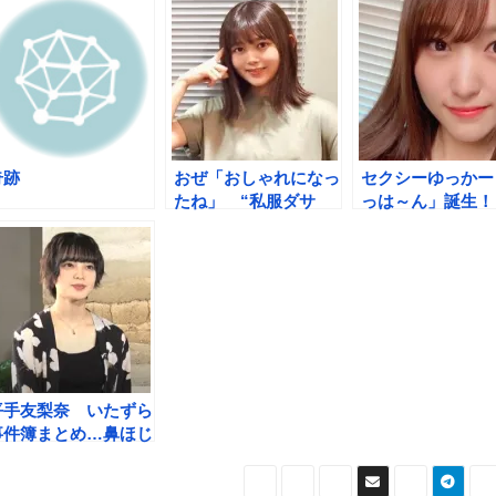
奇跡
おぜ「おしゃれになっ
セクシーゆっかー
たね」 “私服ダサ
っは～ん」誕生
っ”イメージから脱却
「神回」レコメン
平手友梨奈 いたずら
事件簿まとめ…鼻ほじ
から顔面パイまで