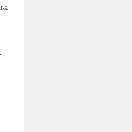
は穏
か」