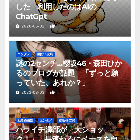
した 利用したのはAIの
ChatGpt
1
2026-05-02
エンタメ
櫻坂46支局
謎の2センチ…櫻坂46・森田ひか
るのブログが話題 「ずっと願
っていた、あれか？」
1
2023-03-03
ねる通信部
エンタメ
櫻坂46支局
ハライチ澤部が「大ショッ
ク！」 長濱ねるにベースを自