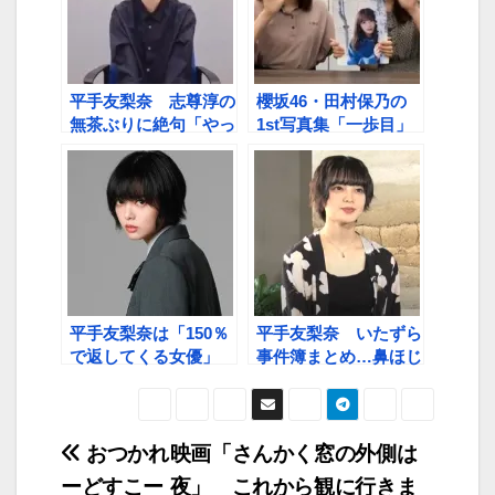
平手友梨奈 志尊淳の
櫻坂46・田村保乃の
無茶ぶりに絶句「やっ
1st写真集「一歩目」
てくれたな」
がヨレヨレ
に…？ “大不思議コ
ンビ”大沼晶保＆増本
綺良のわちゃわちゃ動
画が最高！
平手友梨奈は「150％
平手友梨奈 いたずら
で返してくる女優」
事件簿まとめ…鼻ほじ
森ガキ監督絶賛
から顔面パイまで
投
おつかれ
映画「さんかく窓の外側は
ーどすこー
夜」 これから観に行きま