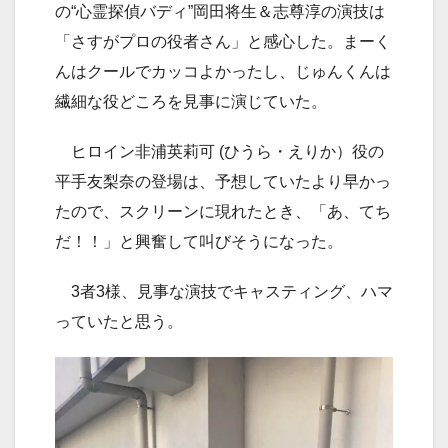
の“心霊探偵バディ”岡田将生＆志尊淳の演技は
「さすがプロの役者さん」と感心した。まーく
んはクールでカッコよかったし、じゅんくんは
繊細な役どころを見事に演じていた。
ヒロイン非浦英莉可 (ひうら・えりか）役の
平手友梨奈の登場は、予想していたより早かっ
たので、スクリーンに現れたとき、「あ、てち
だ！！」と興奮して叫びそうになった。
3者3様、見事な演技でキャスティング、ハマ
っていたと思う。