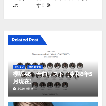
稿
ぷ
す！
ナ
ビ
ゲ
ー
Related Post
シ
ョ
ン
エンタメ
櫻坂46支局
櫻坂46 全曲リスト（令和8年5
月現在）
2026-05-07