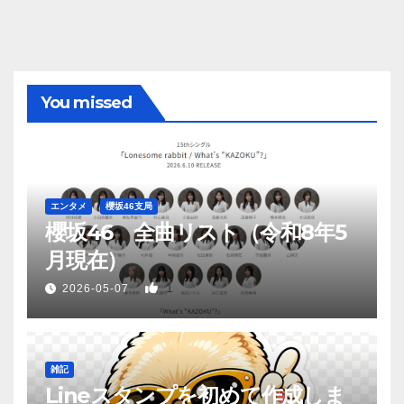
You missed
エンタメ
櫻坂46支局
櫻坂46 全曲リスト（令和8年5
月現在）
1
2026-05-07
雑記
Lineスタンプを初めて作成しま