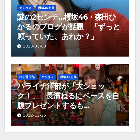
エンタメ
櫻坂46支局
謎の2センチ…櫻坂46・森田ひ
かるのブログが話題 「ずっと
願っていた、あれか？」
2023-03-03
ねる通信部
エンタメ
櫻坂46支局
ハライチ澤部が「大ショッ
ク！」 長濱ねるにベースを自
腹プレゼントするも…
2022-12-25