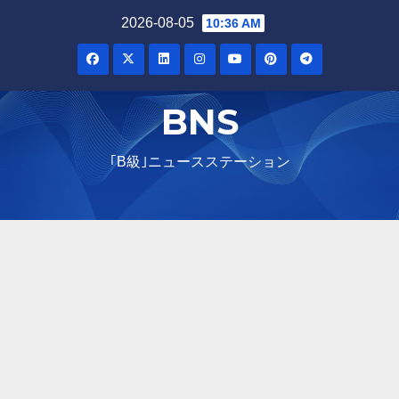
Skip
2026-08-05
10:36 AM
to
content
BNS
｢B級｣ニュースステーション