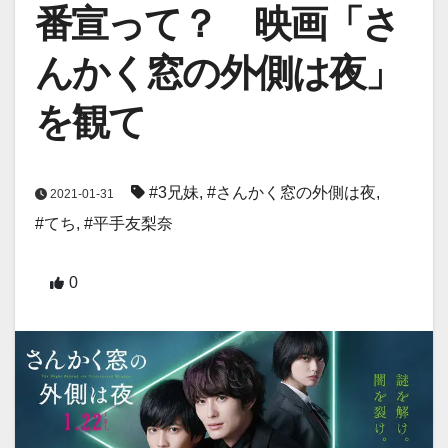
番宣って？ 映画「さ
んかく窓の外側は夜」
を観て
#3兄妹
,
#さんかく窓の外側は夜
,
2021-01-31
#てち
,
#平手友梨奈
0