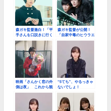
森ガキ監督激白！「平
森ガキ監督が公開！
手さんを口説きに行く
「自家中毒のヒウラエ
プロジェクトがあっ
リカさん」
た」
映画「さんかく窓の外
“5てち”、やるっきゃ
側は夜」 これから観
ないでしょ！
に行きます！