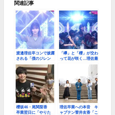
関連記事
渡邉理佐卒コンで披露
「欅」と「櫻」が交わ
される「僕のジレン
って花が咲く…理佐最
マ」フルサイズパフォ
後のセンター曲「僕の
ーマンス、ふーちゃん
ジレンマ」秘話【「そ
「私がBuddiesだった
こさく」理佐卒業回前
もう泣いちゃう」【櫻
編から③】
坂46・渡邉理佐 卒
業記念3夜
SHOWROOM配信～
第１夜②】
櫻坂46・尾関梨香
理佐卒業への本音 キ
卒業翌日に「やりた
ャプテン菅井友香「こ