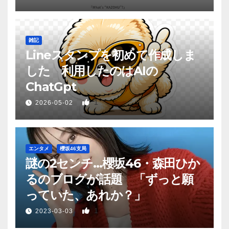
雑記
Lineスタンプを初めて作成しま
した 利用したのはAIの
ChatGpt
1
2026-05-02
エンタメ
櫻坂46支局
謎の2センチ…櫻坂46・森田ひか
るのブログが話題 「ずっと願
っていた、あれか？」
1
2023-03-03