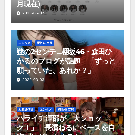
月現在）
2026-05-07
エンタメ
櫻坂46支局
謎の2センチ…櫻坂46・森田ひ
かるのブログが話題 「ずっと
願っていた、あれか？」
2023-03-03
ねる通信部
エンタメ
櫻坂46支局
ハライチ澤部が「大ショッ
ク！」 長濱ねるにベースを自