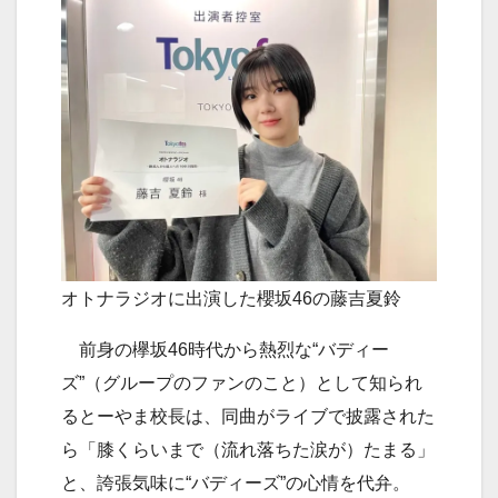
オトナラジオに出演した櫻坂46の藤吉夏鈴
前身の欅坂46時代から熱烈な“バディー
ズ”（グループのファンのこと）として知られ
るとーやま校長は、同曲がライブで披露された
ら「膝くらいまで（流れ落ちた涙が）たまる」
と、誇張気味に“バディーズ”の心情を代弁。