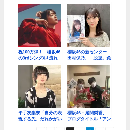
い！」意外なこと【と
れから理佐のいないグ
ーやま校長、おぜっぴ
ループ生活が始まるん
ー最後のラジオ対談
だな…」【「そこさ
①】
く」理佐卒業回前編か
ら②】
祝100万弾！ 櫻坂46
櫻坂46の新センター
の3rdシングル｢流れ
田村保乃、「脱退」免
弾」 MV公開から2
れる
日半で達成
平手友梨奈「自分の表
櫻坂46・尾関梨香、
現する先、だれかがい
ブログタイトル「アン
るんでしょうね、きっ
ビバレント」の意味