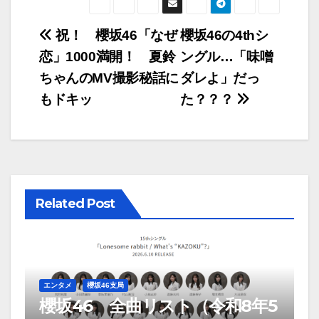
と」
【とーやま校長、おぜ
っぴー最後のラジオ対
投
談③】
祝！ 櫻坂46「なぜ
櫻坂46の4thシ
恋」1000満開！ 夏鈴
ングル…「味噌
稿
ちゃんのMV撮影秘話に
ダレよ」だっ
ナ
もドキッ
た？？？
ビ
ゲ
ー
Related Post
シ
ョ
ン
エンタメ
櫻坂46支局
櫻坂46 全曲リスト（令和8年5