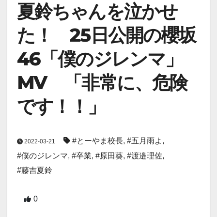
夏鈴ちゃんを泣かせ
た！ 25日公開の櫻坂
46「僕のジレンマ」
MV 「非常に、危険
です！！」
#とーやま校長
,
#五月雨よ
,
2022-03-21
#僕のジレンマ
,
#卒業
,
#原田葵
,
#渡邉理佐
,
#藤吉夏鈴
0