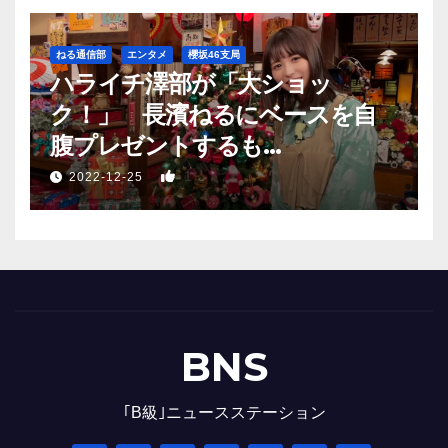
ねる通信部
エンタメ
櫻坂46支局
ハライチ澤部が「大ショッ
ク！」 長濱ねるにベースを自
腹プレゼントするも…
1
2022-12-25
BNS
｢B級｣ニュースステーション