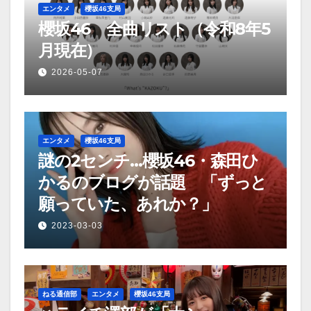
ン
エンタメ
櫻坂46支局
櫻坂46 全曲リスト（令和8年5
月現在）
2026-05-07
エンタメ
櫻坂46支局
謎の2センチ…櫻坂46・森田ひ
かるのブログが話題 「ずっと
願っていた、あれか？」
2023-03-03
ねる通信部
エンタメ
櫻坂46支局