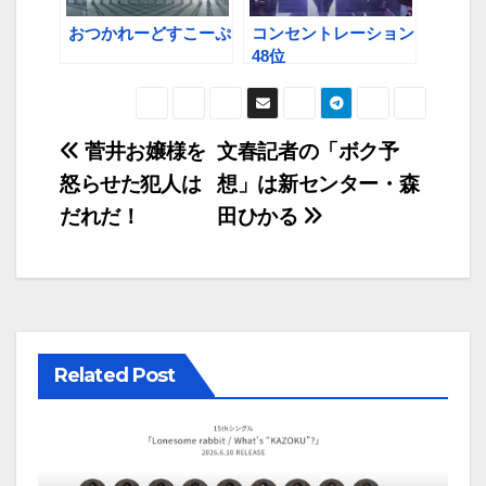
おつかれーどすこーぷ
コンセントレーション
48位
投
菅井お嬢様を
文春記者の「ボク予
怒らせた犯人は
想」は新センター・森
稿
だれだ！
田ひかる
ナ
ビ
ゲ
ー
Related Post
シ
ョ