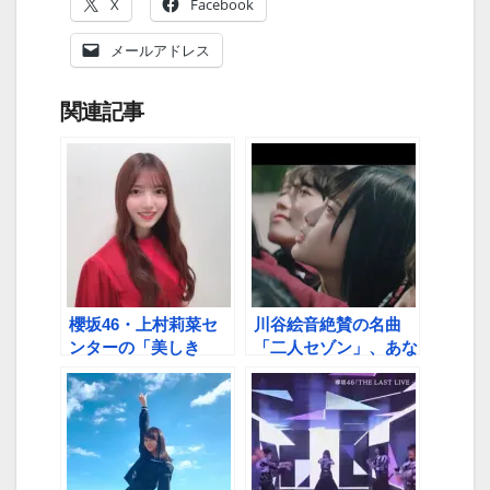
X
Facebook
メールアドレス
関連記事
櫻坂46・上村莉菜セ
川谷絵音絶賛の名曲
ンターの「美しき
「二人セゾン」、あな
Nervous」鬼リピ中
たはどのパフォーマン
スが好きですか？