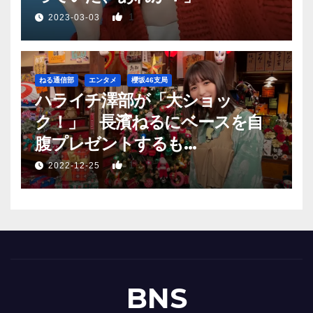
1
2023-03-03
ねる通信部
エンタメ
櫻坂46支局
ハライチ澤部が「大ショッ
ク！」 長濱ねるにベースを自
腹プレゼントするも…
1
2022-12-25
BNS