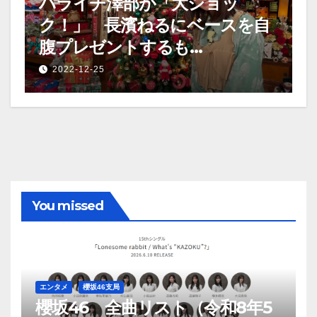
ハライチ澤部が「大ショッ
ク！」 長濱ねるにベースを自
腹プレゼントするも…
2022-12-25
You missed
エンタメ
櫻坂46支局
櫻坂46 全曲リスト（令和8年5