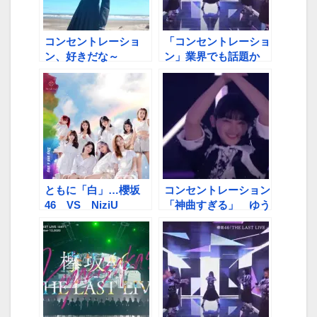
コンセントレーショ
「コンセントレーショ
ン、好きだな～
ン」業界でも話題か
テレ東の佐久間Pがラ
ジオで言及
ともに「白」…櫻坂
コンセントレーション
46 VS NiziU
「神曲すぎる」 ゆう
パラで流れファン歓喜