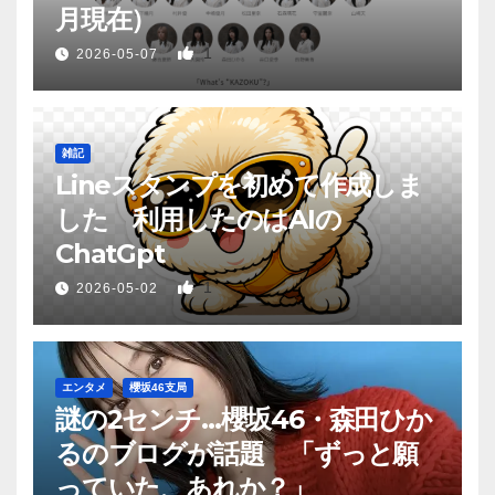
月現在）
1
2026-05-07
雑記
Lineスタンプを初めて作成しま
した 利用したのはAIの
ChatGpt
1
2026-05-02
エンタメ
櫻坂46支局
謎の2センチ…櫻坂46・森田ひか
るのブログが話題 「ずっと願
っていた、あれか？」