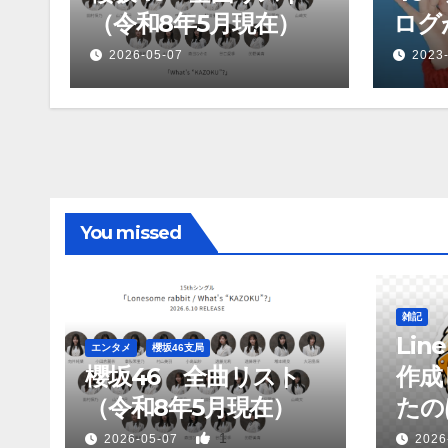
（令和8年5月現在）
ログ
願っ
2026-05-07
2023
か？
You missed
雑記
Li
エンタメ
櫻坂46支局
櫻坂46 全曲リスト
作成
（令和8年5月現在）
たのは
1
2026-05-07
2026