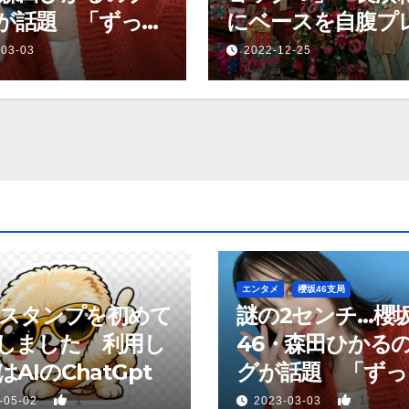
が話題 「ずっと
にベースを自腹プ
ていた、あれ
ントするも…
-03-03
2022-12-25
」
エンタメ
櫻坂46支局
neスタンプを初めて
謎の2センチ…櫻
しました 利用し
46・森田ひかる
AIのChatGpt
グが話題 「ずっ
っていた、あれか
1
1
-05-02
2023-03-03