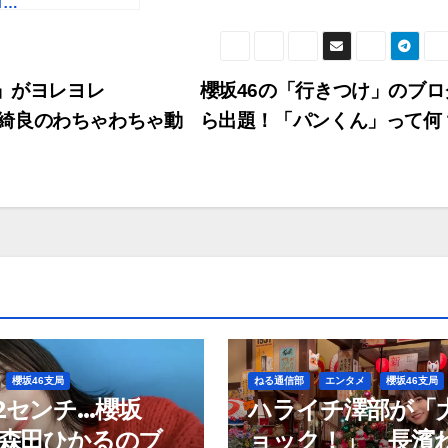
ロ…
目」がヨレヨレ
櫻坂46の「行きつけ」のブロ
本綺良のわちゃわちゃ動
ら出題！「パンくん」って何
櫻坂46支局
ねる通信部
エンタメ
櫻坂46支局
2センチ…櫻坂
ハライチ澤部が「
・森田ひかるのブ
ョック！」 長濱