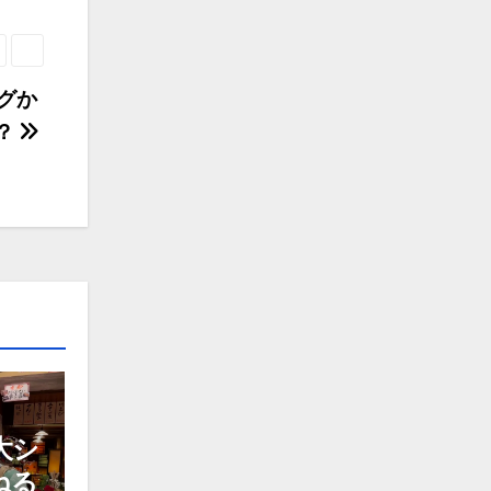
グか
？
大シ
ねる