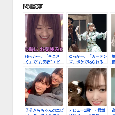
関連記事
ゆっかー、「そこさ
ゆっかー、「カーテン
く」で“お受験”エピ
ズ」ボケで叱られる
情
ソード明かす 「すげ
「あなた、二期生じゃ
え、さすが」「菅井さ
ないでしょ！」
んだぞ」の声
子分きらちゃんのエピ
デビュー1周年・櫻坂