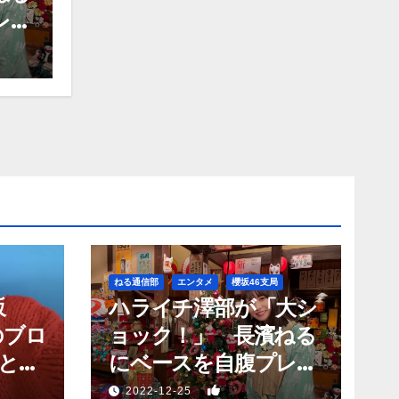
レゼ
ねる通信部
エンタメ
櫻坂46支局
坂
ハライチ澤部が「大シ
のブロ
ョック！」 長濱ねる
と願
にベースを自腹プレゼ
？」
ントするも…
1
2022-12-25