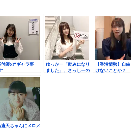
振付師の“ギャラ事
ゆっかー「励みになり
【香港情勢】自由
”
ました」、さっしーの
けないことか？ 
「50回『ゆっか
さん「怖さとんで
ー…』って」ツイート
かった」
に感謝
高速天ちゃんにメロメ