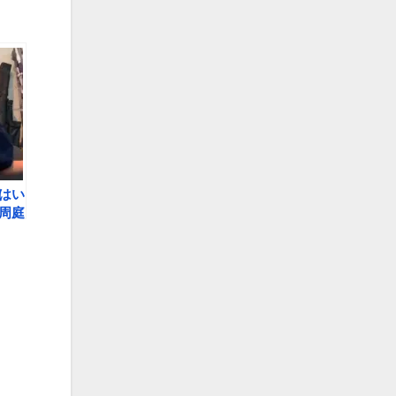
はい
周庭
もな