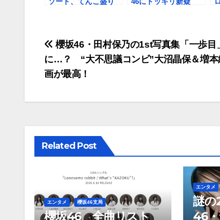
ソード、てんこ盛り
46にドッキリ新疑
親分ゆっかーの
惑？ キャプテン菅井
SHOWROOM配信
友香「私より母にそっ
くりなメンバー
投
が…」
櫻坂46・田村保乃の1st写真集「一歩
に…？ “大不思議コンビ”大沼晶保＆増
稿
画が最高！
ナ
ビ
ゲ
ー
Related Post
シ
ョ
エンタメ
謎の
ン
エンタメ
櫻坂46支局
櫻坂46 全曲リスト
46