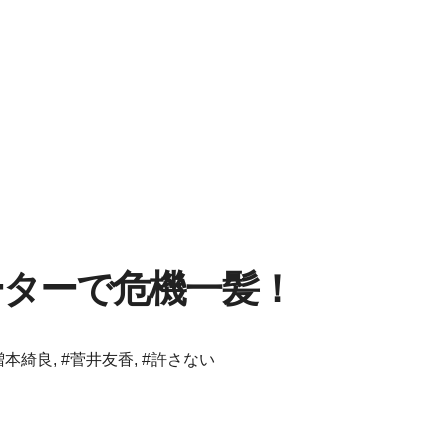
ーターで危機一髪！
増本綺良
,
#菅井友香
,
#許さない