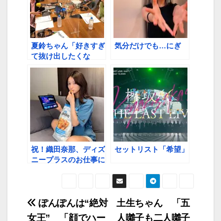
夏鈴ちゃん「好きすぎ
気分だけでも…にぎ
て抜け出したくな
い」 【ほのす、夏鈴
ちゃん、TAKAHIRO
先生の深夜の「ほにょ
ほにょほにょほにょ
～」トーク②】
祝！織田奈那、ディズ
セットリスト「希望」
ニープラスのお仕事に
登場
ぽんぽんは“絶対
土生ちゃん 「五
女王” 「顔でハー
人囃子も二人囃子