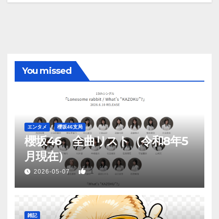
You missed
エンタメ
櫻坂46支局
櫻坂46 全曲リスト（令和8年5
月現在）
1
2026-05-07
雑記