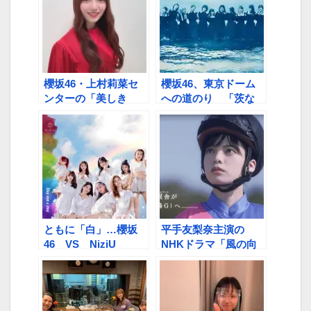
櫻坂46・上村莉菜セ
櫻坂46、東京ドーム
ンターの「美しき
への道のり 「茨な
Nervous」鬼リピ中
道」乗り越え、つかん
だ夢
ともに「白」…櫻坂
平手友梨奈主演の
46 VS NiziU
NHKドラマ「風の向
こうへ駆け抜けろ」、
6月24日にDVD＆Blu-
rayが発売