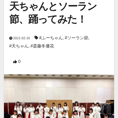
天ちゃんとソーラン
節、踊ってみた！
#ふーちゃん
,
#ソーラン節
,
2021-02-16
#天ちゃん
,
#斎藤冬優花
0