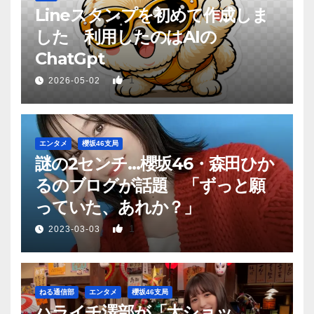
Lineスタンプを初めて作成しま
した 利用したのはAIの
ChatGpt
1
2026-05-02
エンタメ
櫻坂46支局
謎の2センチ…櫻坂46・森田ひか
るのブログが話題 「ずっと願
っていた、あれか？」
1
2023-03-03
ねる通信部
エンタメ
櫻坂46支局
ハライチ澤部が「大ショッ