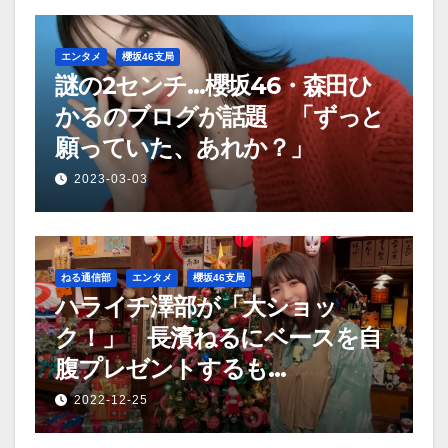
エンタメ
櫻坂46支局
謎の2センチ…櫻坂46・森田ひ
かるのブログが話題 「ずっと
願っていた、あれか？」
2023-03-03
ねる通信部
エンタメ
櫻坂46支局
ハライチ澤部が「大ショッ
ク！」 長濱ねるにベースを自
腹プレゼントするも…
2022-12-25