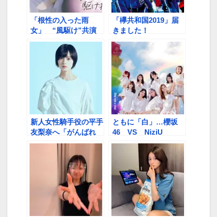
「根性の入った雨
「欅共和国2019」届
女」 “風駆け”共演
きました！
者が感じた平手友梨奈
の女優魂
新人女性騎手役の平手
ともに「白」…櫻坂
友梨奈へ「がんばれ
46 VS NiziU
～」 映画「響」の月
川監督がエール