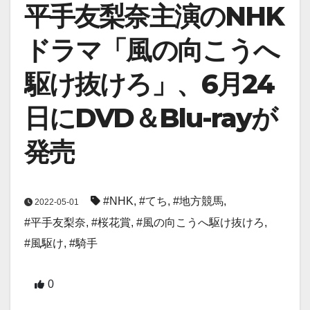
平手友梨奈主演のNHK
ドラマ「風の向こうへ
駆け抜けろ」、6月24
日にDVD＆Blu-rayが
発売
#NHK
,
#てち
,
#地方競馬
,
2022-05-01
#平手友梨奈
,
#桜花賞
,
#風の向こうへ駆け抜けろ
,
#風駆け
,
#騎手
0