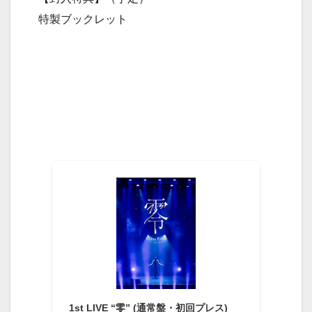
特製ブックレット
1st LIVE “零” (通常盤・初回プレス)