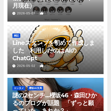
月現在）
1
2026-05-07
雑記
Lineスタンプを初めて作成しま
した 利用したのはAIの
ChatGpt
1
2026-05-02
エンタメ
櫻坂46支局
謎の2センチ…櫻坂46・森田ひか
るのブログが話題 「ずっと願
っていた、あれか？」