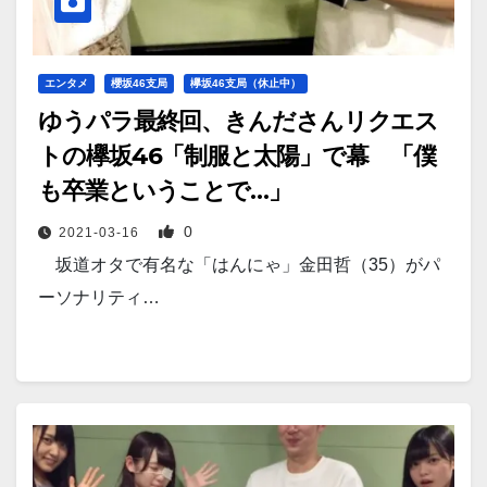
エンタメ
櫻坂46支局
欅坂46支局（休止中）
ゆうパラ最終回、きんださんリクエス
トの欅坂46「制服と太陽」で幕 「僕
も卒業ということで…」
0
2021-03-16
坂道オタで有名な「はんにゃ」金田哲（35）がパ
ーソナリティ…