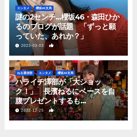
エンタメ
櫻坂46支局
謎の2センチ…櫻坂46・森田ひか
るのブログが話題 「ずっと願
っていた、あれか？」
1
2023-03-03
ねる通信部
エンタメ
櫻坂46支局
ハライチ澤部が「大ショッ
ク！」 長濱ねるにベースを自
腹プレゼントするも…
1
2022-12-25