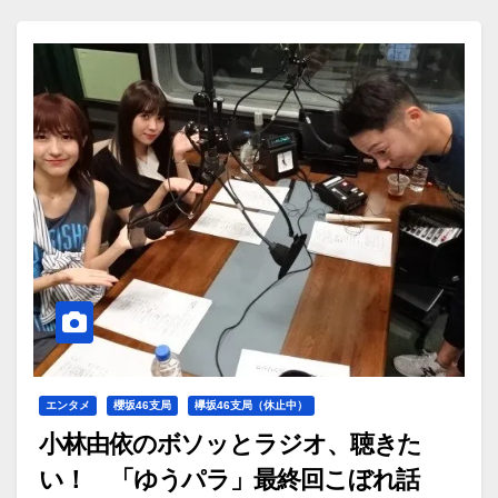
エンタメ
櫻坂46支局
欅坂46支局（休止中）
小林由依のボソッとラジオ、聴きた
い！ 「ゆうパラ」最終回こぼれ話