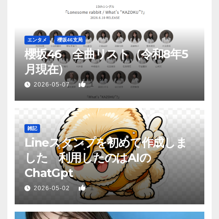
エンタメ
櫻坂46支局
櫻坂46 全曲リスト（令和8年5
月現在）
1
2026-05-07
雑記
Lineスタンプを初めて作成しま
した 利用したのはAIの
ChatGpt
1
2026-05-02