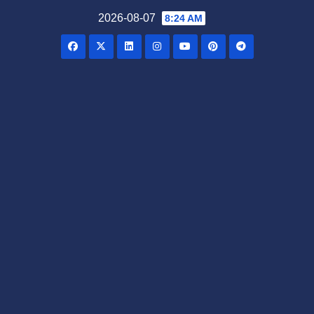
Skip
2026-08-07
8:24 AM
to
content