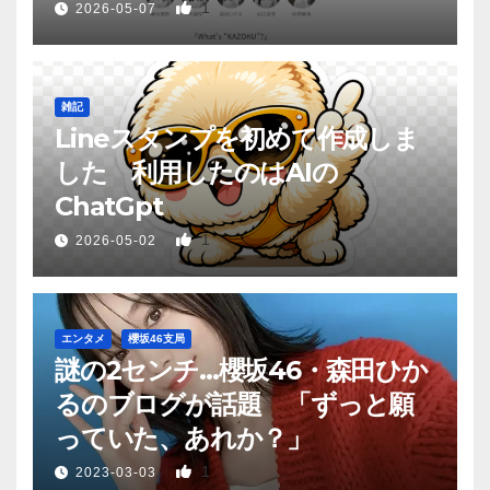
1
2026-05-07
雑記
Lineスタンプを初めて作成しま
した 利用したのはAIの
ChatGpt
1
2026-05-02
エンタメ
櫻坂46支局
謎の2センチ…櫻坂46・森田ひか
るのブログが話題 「ずっと願
っていた、あれか？」
1
2023-03-03