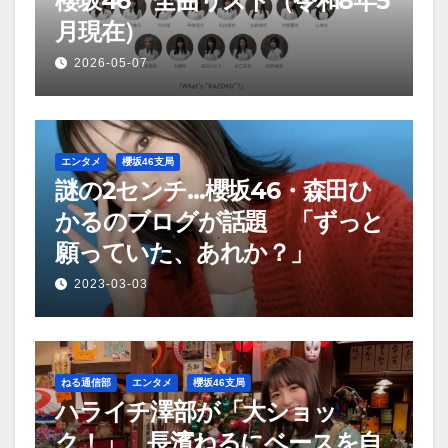
櫻坂46 全曲リスト（令和8年5
月現在）
2026-05-07
エンタメ
櫻坂46支局
謎の2センチ…櫻坂46・森田ひ
かるのブログが話題 「ずっと
願っていた、あれか？」
2023-03-03
ねる通信部
エンタメ
櫻坂46支局
ハライチ澤部が「大ショッ
ク！」 長濱ねるにベースを自