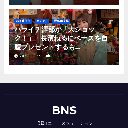
ねる通信部
エンタメ
櫻坂46支局
ハライチ澤部が「大ショッ
ク！」 長濱ねるにベースを自
腹プレゼントするも…
1
2022-12-25
BNS
｢B級｣ニュースステーション