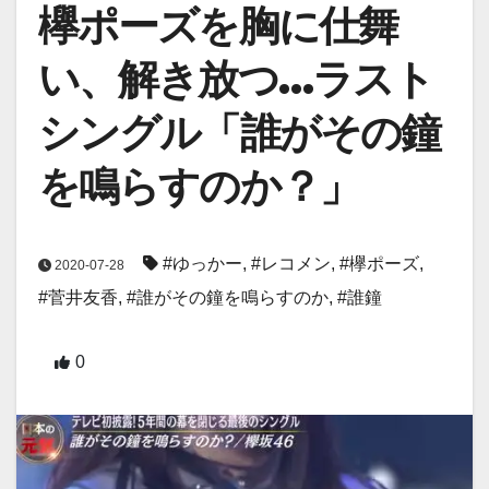
欅ポーズを胸に仕舞
い、解き放つ…ラスト
シングル「誰がその鐘
を鳴らすのか？」
#ゆっかー
,
#レコメン
,
#欅ポーズ
,
2020-07-28
#菅井友香
,
#誰がその鐘を鳴らすのか
,
#誰鐘
0