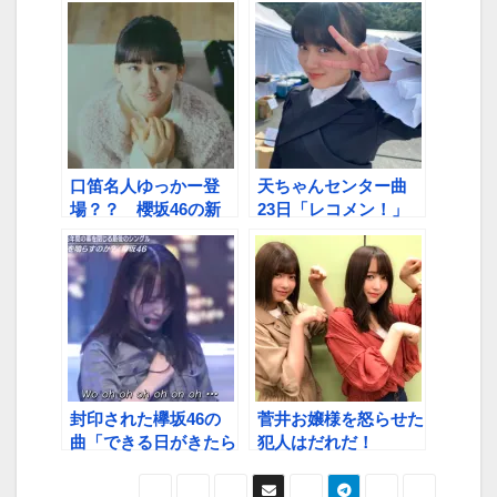
口笛名人ゆっかー登
天ちゃんセンター曲
場？？ 櫻坂46の新
23日「レコメン！」
曲「思ったよりも寂し
で初解禁
くない」宇宙初解禁で
話題沸騰
封印された欅坂46の
菅井お嬢様を怒らせた
曲「できる日がきたら
犯人はだれだ！
うれしいですね」 キ
ャプテン菅井友香