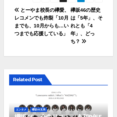
投
とーやま校長の欅愛、
欅坂46の歴史
レコメンでも炸裂「10月
は「5年」、そ
稿
までも、10月からも…い
れとも「4
ナ
つまでも応援している」
年」、どっ
ビ
ち？
ゲ
ー
シ
Related Post
ョ
ン
エンタメ
櫻坂46支局