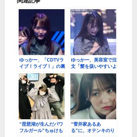
関連記事
ゆっかー、「CDTVラ
ゆっかー、美容室で注
イブ！ライブ！」の裏
文「髪を扱いやすいよ
話披露
うにお願いします」
“琵琶湖が生んだパワ
“菅井家あるあ
フルガール”ちゅけも
る”に、オテンキのり
んが「東京の女」に？
さん絶句「半端ねえ」