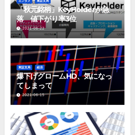
ン
エンタメ
東証支局
「秋元銘柄」KeyHolderが急
落 値下がり率3位
2021-06-22
東証支局
経済
爆下げグロームHD、気になっ
てしまって
2021-06-15