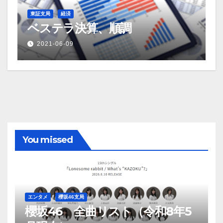
東証支局
経済
ベステラ決算、順調
2021-06-09
You missed
エンタメ
櫻坂46支局
櫻坂46 全曲リスト（令和8年5