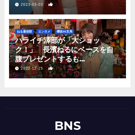
1
2023-03-03
ねる通信部
エンタメ
櫻坂46支局
ハライチ澤部が「大ショッ
ク！」 長濱ねるにベースを自
腹プレゼントするも…
1
2022-12-25
BNS