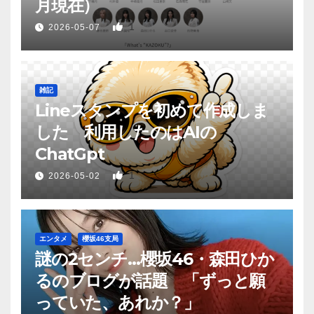
月現在）
1
2026-05-07
雑記
Lineスタンプを初めて作成しま
した 利用したのはAIの
ChatGpt
1
2026-05-02
エンタメ
櫻坂46支局
謎の2センチ…櫻坂46・森田ひか
るのブログが話題 「ずっと願
っていた、あれか？」