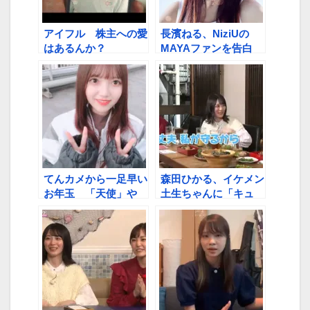
アイフル 株主への愛
長濱ねる、NiziUの
はあるんか？
MAYAファンを告白
「顔も声もダンスも好
き」
てんカメから一足早い
森田ひかる、イケメン
お年玉 「天使」や
土生ちゃんに「キュ
「女神」や「おめめき
ン！」
ゅるんきゅるん」ショ
ット大放出