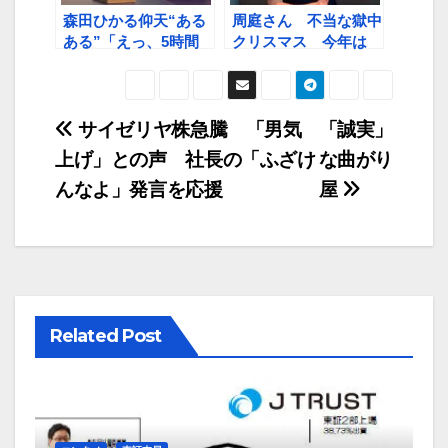
森田ひかる仰天“ある
周庭さん 不当な獄中
ある”「えっ、5時間
クリスマス 今年は
も？？」
「紅白」は見られず
「残念」とも
投
サイゼリヤ株急騰 「男気
「誠実」
上げ」との声 社長の「ふざけ
な曲がり
稿
んなよ」発言を応援
屋
ナ
ビ
ゲ
ー
Related Post
シ
ョ