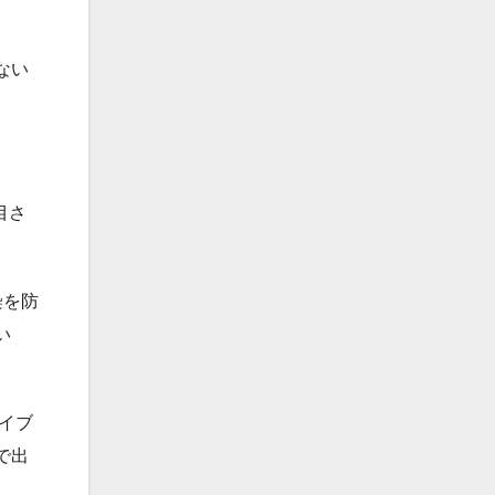
ない
目さ
染を防
い
イブ
で出