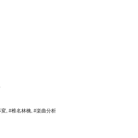
事変
,
#椎名林檎
,
#楽曲分析