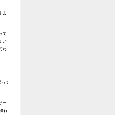
すま
って
てい
変わ
語って
サー
決行