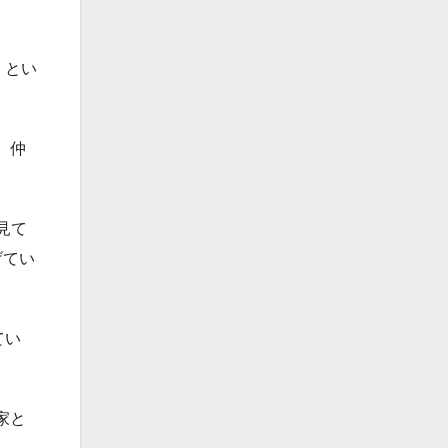
」とい
、仲
見て
げてい
てい
家と