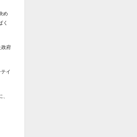
決め
ぱく
た政府
ーテイ
に、