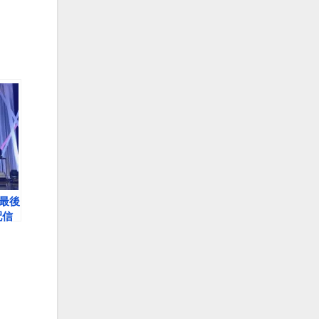
最後
配信
も欅