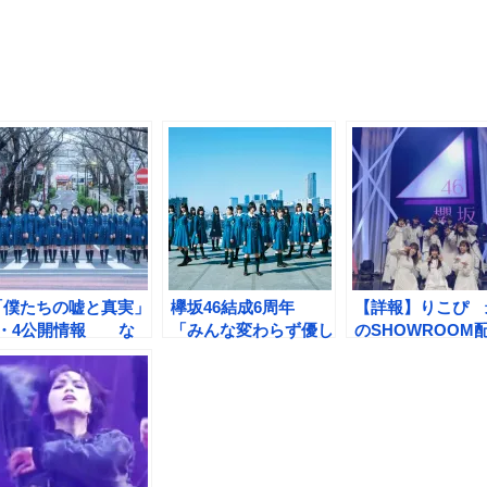
「僕たちの嘘と真実」
欅坂46結成6周年
【詳報】りこぴ 
9・4公開情報 な
「みんな変わらず優し
のSHOWROOM
ぜ、ねる22歳の誕生
すぎて温かくて、時に
「生まれ変わって
日に？
はおばかで最高です」
坂に入りたい」