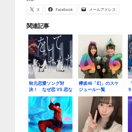
X
Facebook
メールアドレス
関連記事
秋元恋愛ソング対
欅坂46「幻」のスケ
決！ なぜ恋 VS 恋な
ジュール一覧
んかNo thank you!