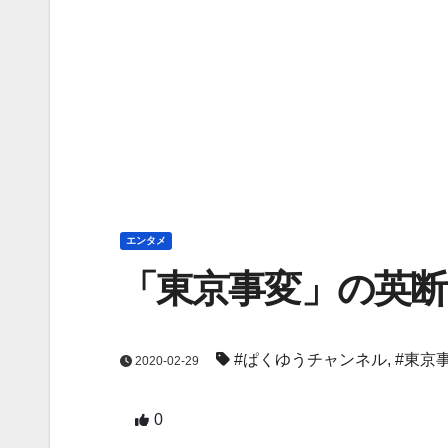
エンタメ
「東京事変」の英断
#ぱくゆうチャンネル
,
#東京
2020-02-29
0