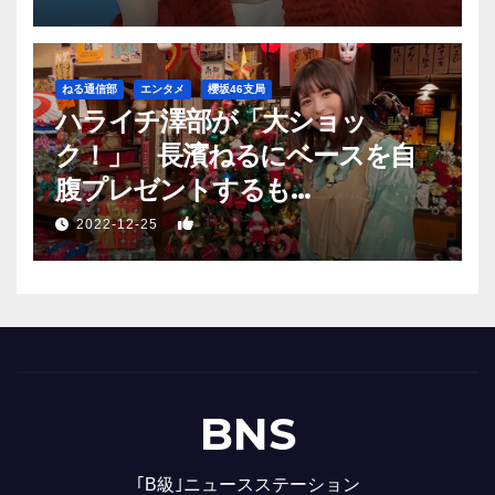
ねる通信部
エンタメ
櫻坂46支局
ハライチ澤部が「大ショッ
ク！」 長濱ねるにベースを自
腹プレゼントするも…
1
2022-12-25
BNS
｢B級｣ニュースステーション