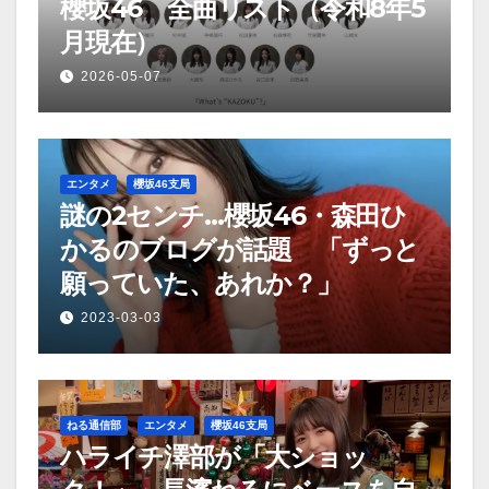
櫻坂46 全曲リスト（令和8年5
月現在）
2026-05-07
エンタメ
櫻坂46支局
謎の2センチ…櫻坂46・森田ひ
かるのブログが話題 「ずっと
願っていた、あれか？」
2023-03-03
ねる通信部
エンタメ
櫻坂46支局
ハライチ澤部が「大ショッ