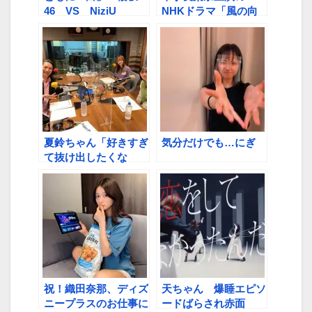
46 VS NiziU
NHKドラマ「風の向
こうへ駆け抜けろ」、
6月24日にDVD＆Blu-
rayが発売
夏鈴ちゃん「好きすぎ
気分だけでも…にぎ
て抜け出したくな
い」 【ほのす、夏鈴
ちゃん、TAKAHIRO
先生の深夜の「ほにょ
ほにょほにょほにょ
～」トーク②】
祝！織田奈那、ディズ
天ちゃん 爆睡エピソ
ニープラスのお仕事に
ードばらされ赤面