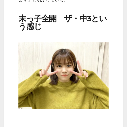
末っ子全開 ザ・中3とい
う感じ