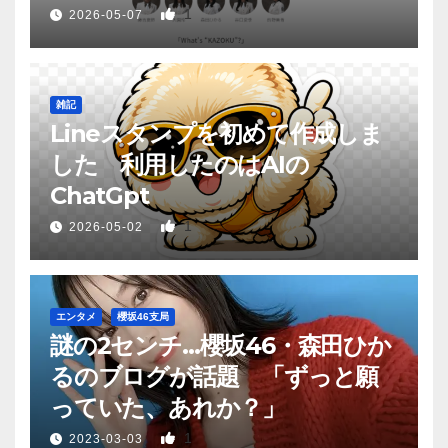
1
2026-05-07
雑記
Lineスタンプを初めて作成しま
した 利用したのはAIの
ChatGpt
1
2026-05-02
エンタメ
櫻坂46支局
謎の2センチ…櫻坂46・森田ひか
るのブログが話題 「ずっと願
っていた、あれか？」
1
2023-03-03