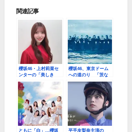
関連記事
櫻坂46・上村莉菜セ
櫻坂46、東京ドーム
ンターの「美しき
への道のり 「茨な
Nervous」鬼リピ中
道」乗り越え、つかん
だ夢
ともに「白」…櫻坂
平手友梨奈主演の