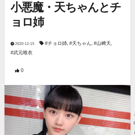
小悪魔・天ちゃんとチ
ョロ姉
#チョロ姉
,
#天ちゃん
,
#山﨑天
,
2020-12-15
#武元唯衣
0