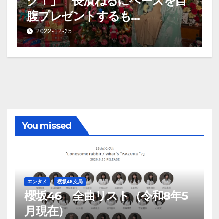
ク！」 長濱ねるにベースを自
腹プレゼントするも…
2022-12-25
You missed
エンタメ
櫻坂46支局
櫻坂46 全曲リスト（令和8年5
月現在）