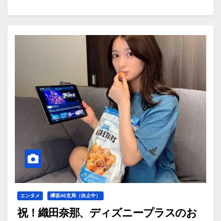
エンタメ
欅坂46支局（休止中）
祝！織田奈那、ディズニープラスのお