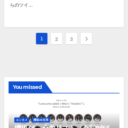
らのツイ…
投
1
2
3
稿
の
ペ
ー
You missed
ジ
送
り
エンタメ
櫻坂46支局