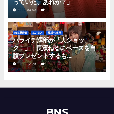
っていた、あれか？」
1
2023-03-03
ねる通信部
エンタメ
櫻坂46支局
ハライチ澤部が「大ショッ
ク！」 長濱ねるにベースを自
腹プレゼントするも…
1
2022-12-25
BNS