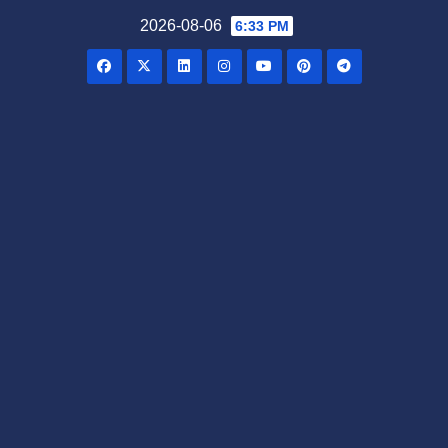
Skip
2026-08-06
6:33 PM
to
content