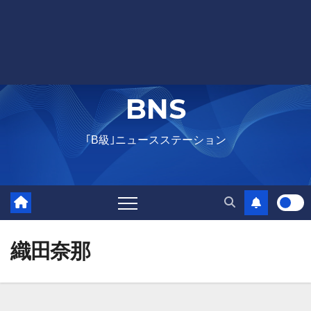
BNS
｢B級｣ニュースステーション
織田奈那