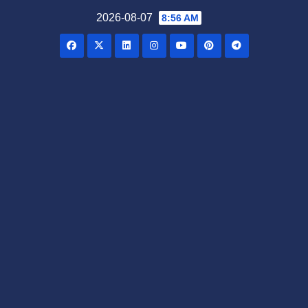
Skip
2026-08-07
8:56 AM
to
content