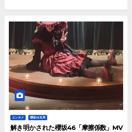
エンタメ
櫻坂46支局
解き明かされた櫻坂46「摩擦係数」MV