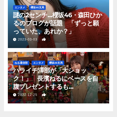
エンタメ
櫻坂46支局
謎の2センチ…櫻坂46・森田ひか
るのブログが話題 「ずっと願
っていた、あれか？」
1
2023-03-03
ねる通信部
エンタメ
櫻坂46支局
ハライチ澤部が「大ショッ
ク！」 長濱ねるにベースを自
腹プレゼントするも…
1
2022-12-25