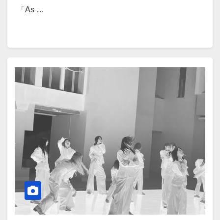
「As …