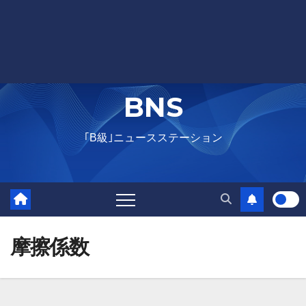
BNS
｢B級｣ニュースステーション
摩擦係数