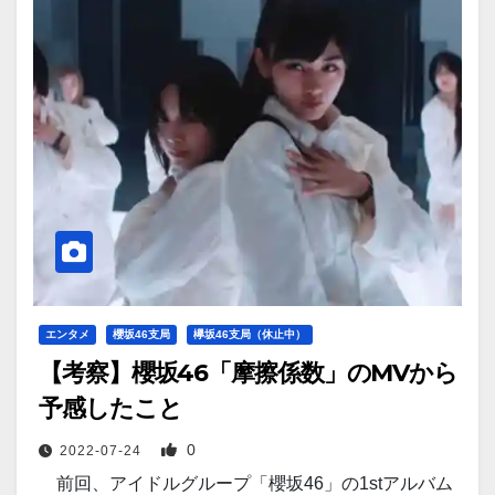
エンタメ
櫻坂46支局
欅坂46支局（休止中）
【考察】櫻坂46「摩擦係数」のMVから
予感したこと
0
2022-07-24
前回、アイドルグループ「櫻坂46」の1stアルバム