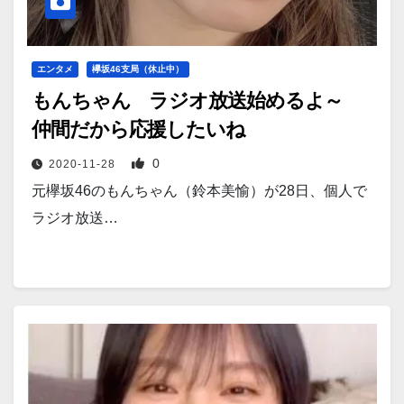
エンタメ
欅坂46支局（休止中）
もんちゃん ラジオ放送始めるよ～
仲間だから応援したいね
0
2020-11-28
元欅坂46のもんちゃん（鈴本美愉）が28日、個人で
ラジオ放送…