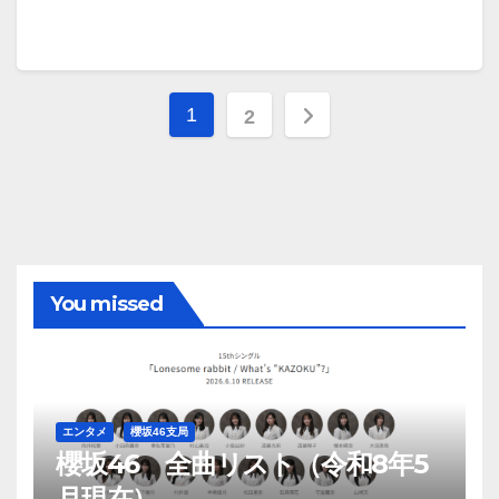
投
1
2
稿
の
ペ
ー
You missed
ジ
送
り
エンタメ
櫻坂46支局
櫻坂46 全曲リスト（令和8年5
月現在）