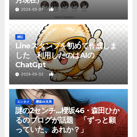
1
2026-05-07
雑記
Lineスタンプを初めて作成しま
した 利用したのはAIの
ChatGpt
1
2026-05-02
エンタメ
櫻坂46支局
謎の2センチ…櫻坂46・森田ひか
るのブログが話題 「ずっと願
っていた、あれか？」