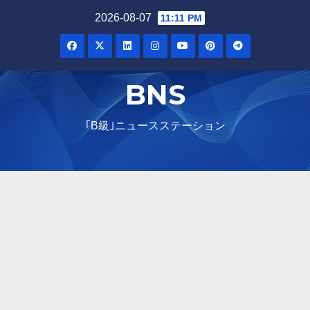
Skip
2026-08-07
11:11 PM
to
content
BNS
｢B級｣ニュースステーション