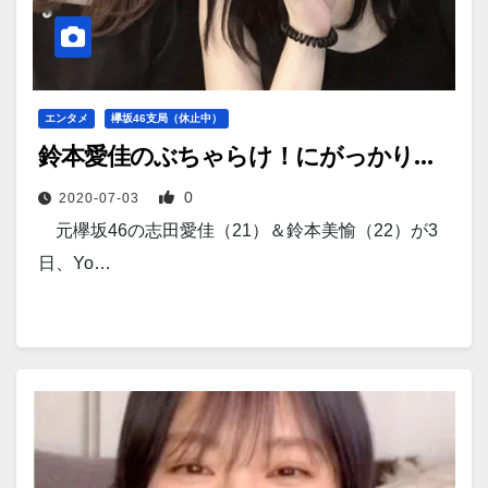
エンタメ
欅坂46支局（休止中）
鈴本愛佳のぶちゃらけ！にがっかり…
0
2020-07-03
元欅坂46の志田愛佳（21）＆鈴本美愉（22）が3
日、Yo…