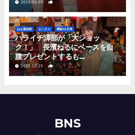
1
2023-03-03
ねる通信部
エンタメ
櫻坂46支局
ハライチ澤部が「大ショッ
ク！」 長濱ねるにベースを自
腹プレゼントするも…
1
2022-12-25
BNS