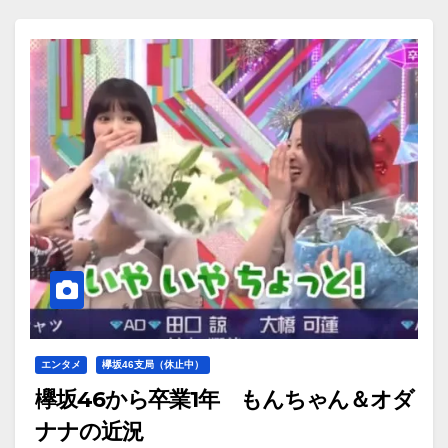
エンタメ
欅坂46支局（休止中）
欅坂46から卒業1年 もんちゃん＆オダ
ナナの近況