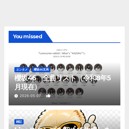
You missed
エンタメ
櫻坂46支局
櫻坂46 全曲リスト（令和8年5
月現在）
1
2026-05-07
雑記