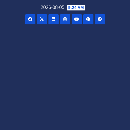
Skip
2026-08-05
9:24 AM
to
content