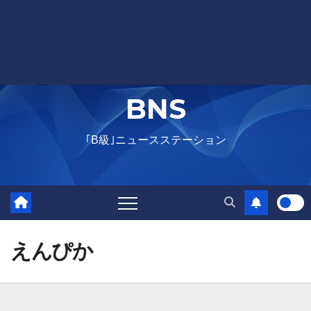
BNS
｢B級｣ニュースステーション
えんぴか