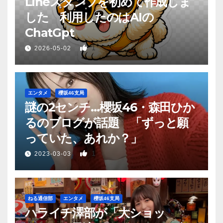
Lineスタンプを初めて作成しま
した 利用したのはAIの
ChatGpt
1
2026-05-02
エンタメ
櫻坂46支局
謎の2センチ…櫻坂46・森田ひか
るのブログが話題 「ずっと願
っていた、あれか？」
1
2023-03-03
ねる通信部
エンタメ
櫻坂46支局
ハライチ澤部が「大ショッ