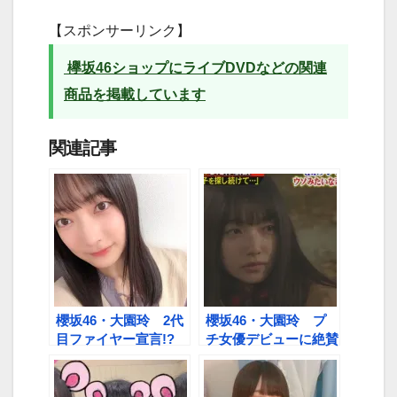
【スポンサーリンク】
欅坂46ショップにライブDVDなどの関連
商品を掲載しています
関連記事
櫻坂46・大園玲 2代
櫻坂46・大園玲 プ
目ファイヤー宣言!?
チ女優デビューに絶賛
の声