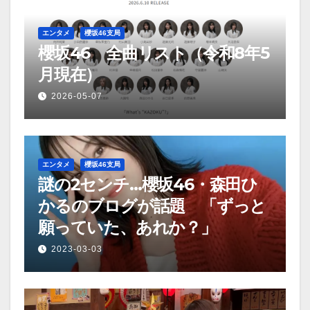
シ
ョ
エンタメ
櫻坂46支局
櫻坂46 全曲リスト（令和8年5
ン
月現在）
2026-05-07
エンタメ
櫻坂46支局
謎の2センチ…櫻坂46・森田ひ
かるのブログが話題 「ずっと
願っていた、あれか？」
2023-03-03