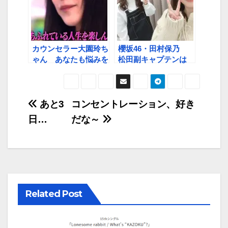
カウンセラー大園玲ち
櫻坂46・田村保乃
ゃん あなたも悩みを
松田副キャプテンは
聞いてもらいますか？
「私の充電です！」
投
あと3
コンセントレーション、好き
日…
だな～
稿
ナ
ビ
ゲ
Related Post
ー