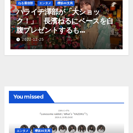
ねる通信部
エンタメ
櫻坂46支局
ハライチ澤部が「大ショッ
ク！」 長濱ねるにベースを自
腹プレゼントするも…
2022-12-25
You missed
エンタメ
櫻坂46支局