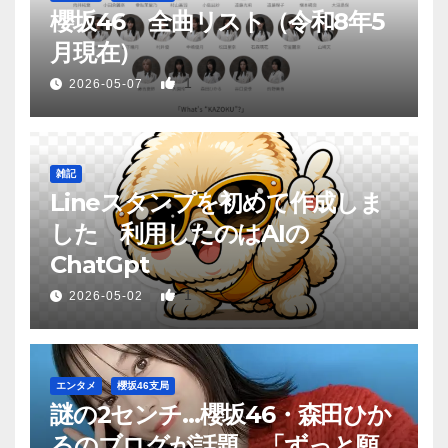
櫻坂46 全曲リスト（令和8年5
月現在）
1
2026-05-07
雑記
Lineスタンプを初めて作成しま
した 利用したのはAIの
ChatGpt
1
2026-05-02
エンタメ
櫻坂46支局
謎の2センチ…櫻坂46・森田ひか
るのブログが話題 「ずっと願