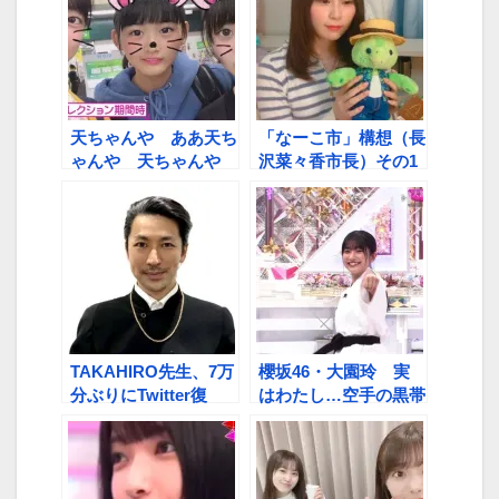
天ちゃんや ああ天ち
「なーこ市」構想（長
ゃんや 天ちゃんや
沢菜々香市長）その1
3年の成長記録に感嘆
の声「うわー、可愛い
ね～」
TAKAHIRO先生、7万
櫻坂46・大園玲 実
分ぶりにTwitter復
はわたし…空手の黒帯
旧 「麺が伸びるのに
です 【「なんで言わ
は十分な時間でした」
ねえんだよ！！」エピ
ソード①】