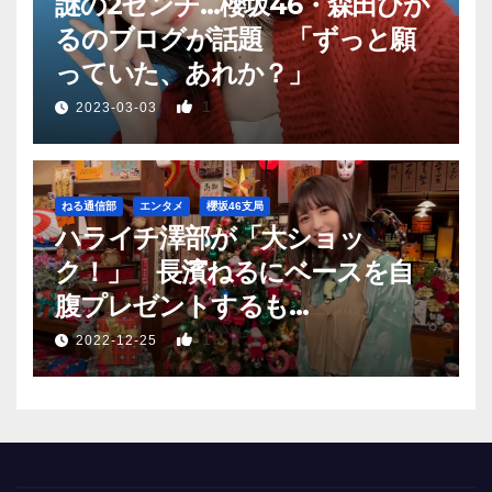
謎の2センチ…櫻坂46・森田ひか
るのブログが話題 「ずっと願
っていた、あれか？」
1
2023-03-03
ねる通信部
エンタメ
櫻坂46支局
ハライチ澤部が「大ショッ
ク！」 長濱ねるにベースを自
腹プレゼントするも…
1
2022-12-25