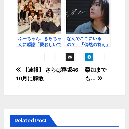
ってもいいですか」
【連載 ありがとう！
最高のアイドル菅井友
香（2）】
ふーちゃん、きらちゃ
なんでここにいる
んに感謝「愛おしいで
の？ 「偶然の答え」
すね」
MVから予感すること
投
【速報】 さらば欅坂46
梨加まで
10月に解散
も…
稿
ナ
ビ
ゲ
Related Post