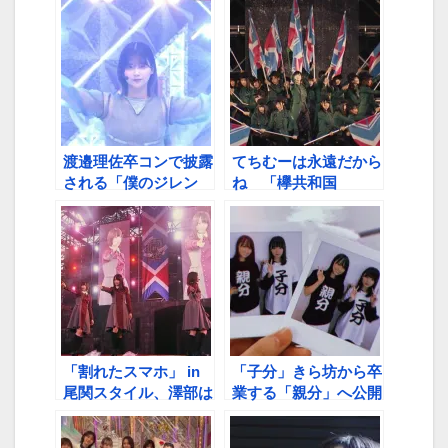
くれてありがとう」
【櫻坂46「BACKS
LIVE！！」サプライ
ズ手紙シリーズ⑥】
渡邉理佐卒コンで披露
てちむーは永遠だから
される「僕のジレン
ね 「欅共和国
マ」フルサイズパフォ
2017」鑑賞会第一夜
ーマンス、ふーちゃん
ハイライト
「私がBuddiesだった
もう泣いちゃう」【櫻
坂46・渡邉理佐 卒
業記念3夜
SHOWROOM配信～
第１夜②】
「割れたスマホ」 in
「子分」きら坊から卒
尾関スタイル、澤部は
業する「親分」へ公開
メロメロ…？
ラブレター 「本当に
憧れ」「ギューしに行