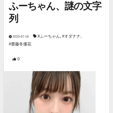
ふーちゃん、謎の文字
列
#ふーちゃん
,
#オダナナ
,
2020-07-16
#齋藤冬優花
0