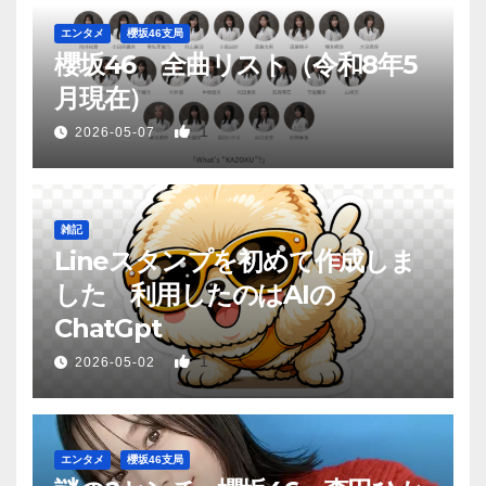
エンタメ
櫻坂46支局
櫻坂46 全曲リスト（令和8年5
月現在）
1
2026-05-07
雑記
Lineスタンプを初めて作成しま
した 利用したのはAIの
ChatGpt
1
2026-05-02
エンタメ
櫻坂46支局