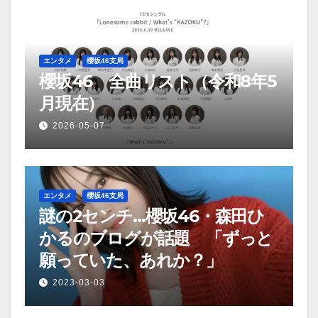
ー
シ
ョ
エンタメ
櫻坂46支局
櫻坂46 全曲リスト（令和8年5
ン
月現在）
2026-05-07
エンタメ
櫻坂46支局
謎の2センチ…櫻坂46・森田ひ
かるのブログが話題 「ずっと
願っていた、あれか？」
2023-03-03