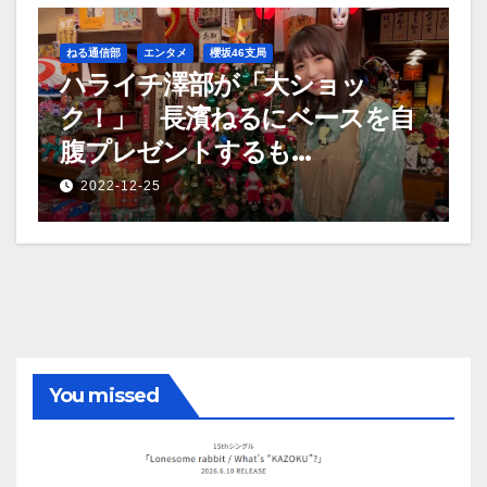
ねる通信部
エンタメ
櫻坂46支局
ハライチ澤部が「大ショッ
ク！」 長濱ねるにベースを自
腹プレゼントするも…
2022-12-25
You missed