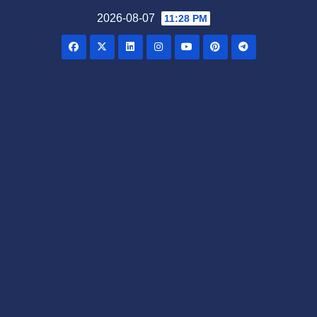
Skip
2026-08-07
11:28 PM
to
content