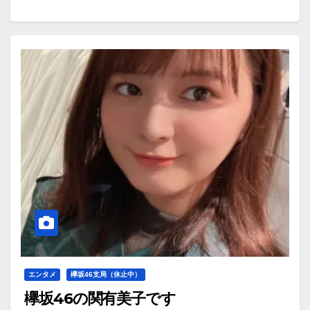
エンタメ
欅坂46支局（休止中）
欅坂46の関有美子です