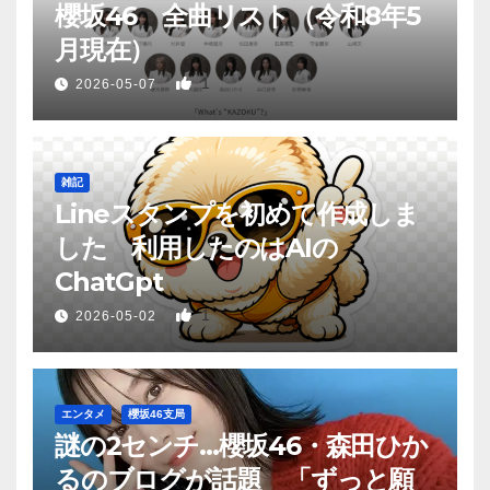
櫻坂46 全曲リスト（令和8年5
月現在）
1
2026-05-07
雑記
Lineスタンプを初めて作成しま
した 利用したのはAIの
ChatGpt
1
2026-05-02
エンタメ
櫻坂46支局
謎の2センチ…櫻坂46・森田ひか
るのブログが話題 「ずっと願