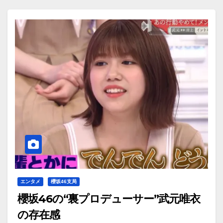
エンタメ
櫻坂46支局
櫻坂46の“裏プロデューサー”武元唯衣
の存在感