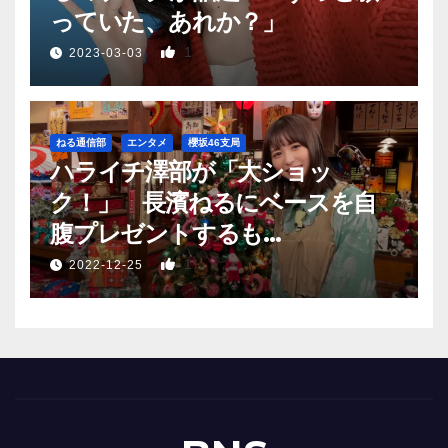
っていた、あれか？」
1
2023-03-03
ねる通信部
エンタメ
櫻坂46支局
ハライチ澤部が「大ショッ
ク！」 長濱ねるにベースを自
腹プレゼントするも…
1
2022-12-25