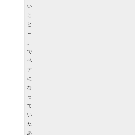
い
こ
と
～
」
で
ペ
ア
に
な
っ
て
い
た
あ