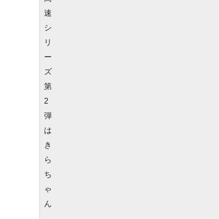
速
シ
リ
ー
ズ
第
2
弾
は
き
ら
ち
ゃ
ん
。