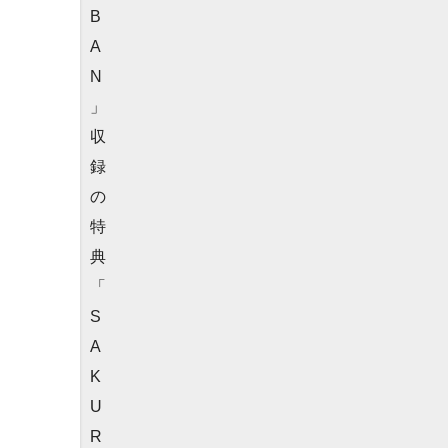
B
A
N
」
収
録
の
特
典
「
S
A
K
U
R