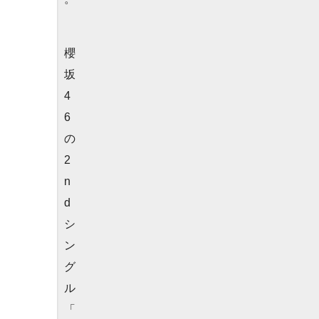
櫻
坂
4
6
の
2
n
d
シ
ン
グ
ル
「