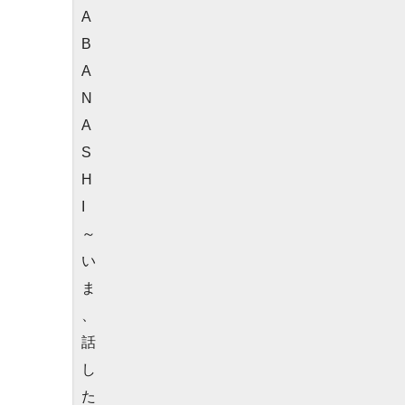
A
B
A
N
A
S
H
I
～
い
ま
、
話
し
た