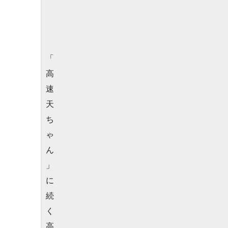
「
高
速
天
ち
ゃ
ん
」
に
続
く
高