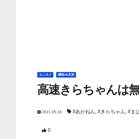
エンタメ
櫻坂46支局
高速きらちゃんは
#あかねん
,
#きらちゃん
,
#ま
2021-05-16
0