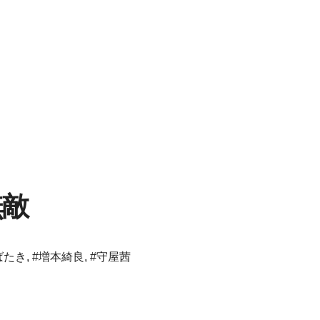
無敵
ばたき
,
#増本綺良
,
#守屋茜