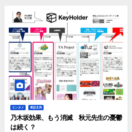
エンタメ
東証支局
乃木坂効果、もう消滅 秋元先生の憂鬱
は続く？