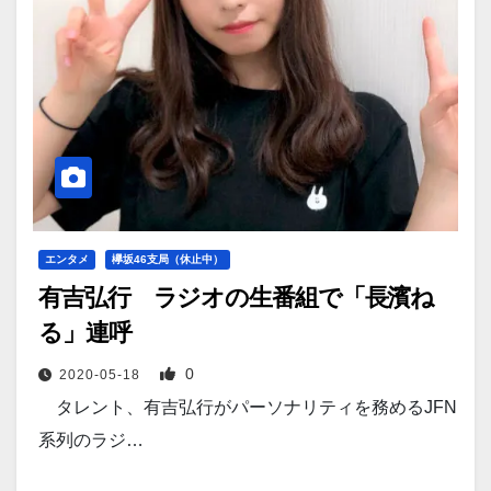
エンタメ
欅坂46支局（休止中）
有吉弘行 ラジオの生番組で「長濱ね
る」連呼
0
2020-05-18
タレント、有吉弘行がパーソナリティを務めるJFN
系列のラジ…