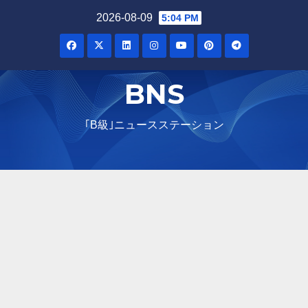
Skip
2026-08-09
5:04 PM
to
content
BNS
｢B級｣ニュースステーション