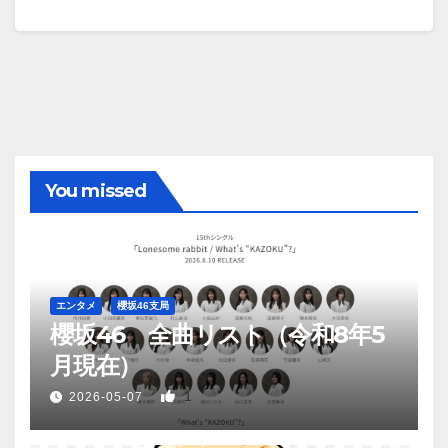
You missed
エンタメ
櫻坂46支局
櫻坂46 全曲リスト（令和8年5
月現在）
1
2026-05-07