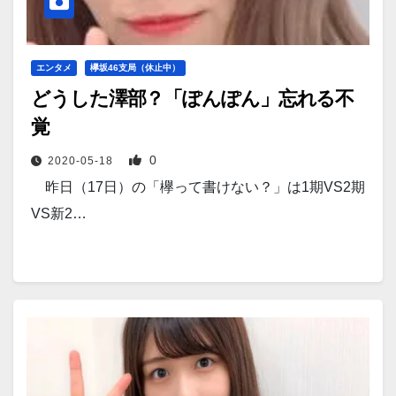
エンタメ
欅坂46支局（休止中）
どうした澤部？「ぽんぽん」忘れる不
覚
0
2020-05-18
昨日（17日）の「欅って書けない？」は1期VS2期
VS新2…