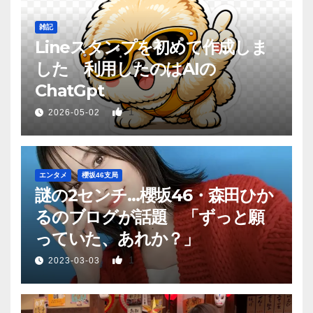
雑記
Lineスタンプを初めて作成しま
した 利用したのはAIの
ChatGpt
1
2026-05-02
エンタメ
櫻坂46支局
謎の2センチ…櫻坂46・森田ひか
るのブログが話題 「ずっと願
っていた、あれか？」
1
2023-03-03