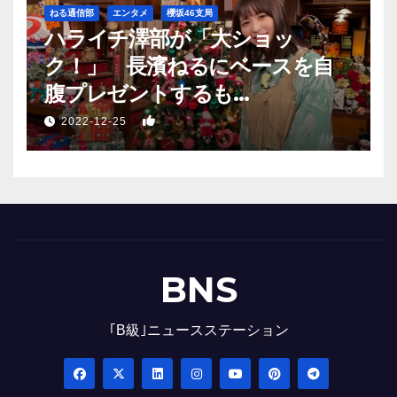
ねる通信部
エンタメ
櫻坂46支局
ハライチ澤部が「大ショッ
ク！」 長濱ねるにベースを自
腹プレゼントするも…
1
2022-12-25
BNS
｢B級｣ニュースステーション