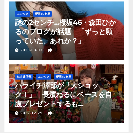
エンタメ
櫻坂46支局
謎の2センチ…櫻坂46・森田ひか
るのブログが話題 「ずっと願
っていた、あれか？」
1
2023-03-03
ねる通信部
エンタメ
櫻坂46支局
ハライチ澤部が「大ショッ
ク！」 長濱ねるにベースを自
腹プレゼントするも…
1
2022-12-25