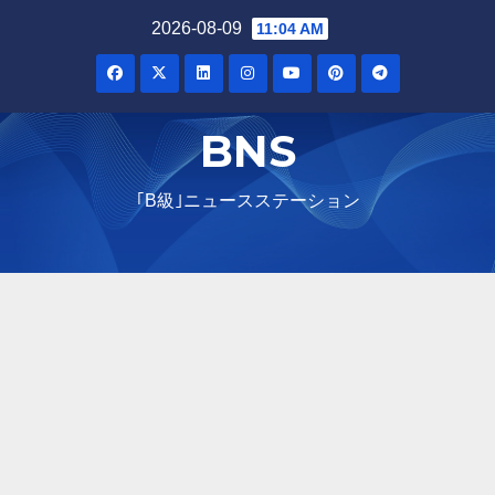
Skip
2026-08-09
11:04 AM
to
content
BNS
｢B級｣ニュースステーション