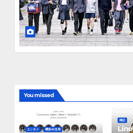
You missed
雑記
Li
エンタメ
櫻坂46支局