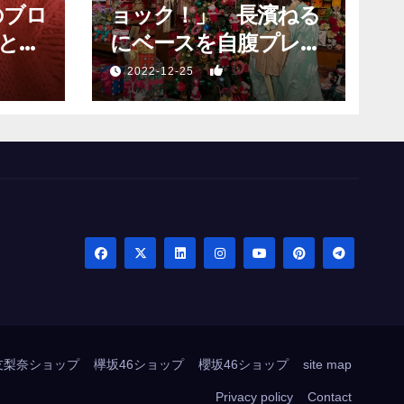
のブロ
ョック！」 長濱ねる
と願
にベースを自腹プレゼ
？」
ントするも…
1
2022-12-25
友梨奈ショップ
欅坂46ショップ
櫻坂46ショップ
site map
Privacy policy
Contact