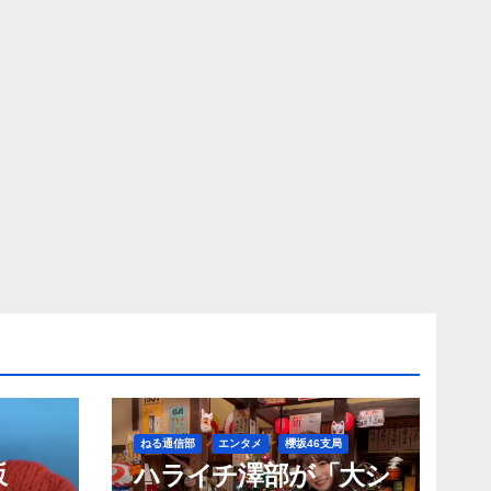
ねる通信部
エンタメ
櫻坂46支局
坂
ハライチ澤部が「大シ