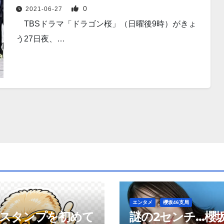
0
2021-06-27
TBSドラマ「ドラゴン桜」（日曜後9時）がきょ
う27日夜、…
エンタメ
櫻坂46支局
neスタンプを初めて
謎の2センチ…櫻