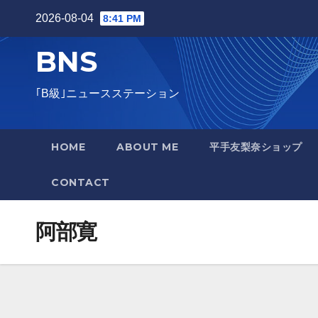
Skip
2026-08-04
8:41 PM
to
BNS
content
｢B級｣ニュースステーション
HOME
ABOUT ME
平手友梨奈ショップ
CONTACT
阿部寛