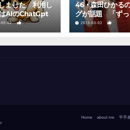
しました 利用し
46・森田ひかる
AIのChatGpt
グが話題 「ずっ
っていた、あれか
1
1
-05-02
2023-03-03
Home
about me
平手
r