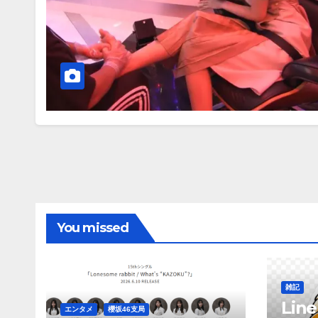
You missed
雑記
Li
エンタメ
櫻坂46支局