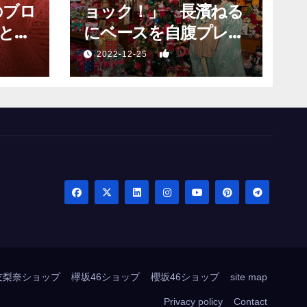
のブロ
ョック！」 長濱ねる
と願
にベースを自腹プレゼ
？」
ントするも…
1
2022-12-25
友梨奈ショップ
欅坂46ショップ
櫻坂46ショップ
site map
Privacy policy
Contact