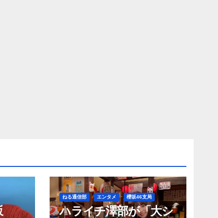
ねる通信部
エンタメ
櫻坂46支局
坂
ハライチ澤部が「大シ