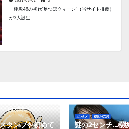
0
2021-09-01
櫻坂46の初代“足つぼクィーン”（当サイト推薦）
が3人誕生…
エンタメ
櫻坂46支局
neスタンプを初めて
謎の2センチ…櫻