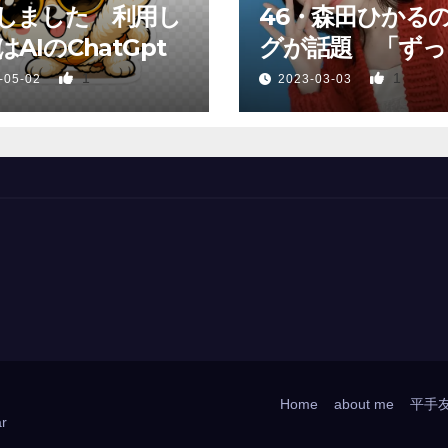
しました 利用し
46・森田ひかる
AIのChatGpt
グが話題 「ずっ
っていた、あれか
1
1
-05-02
2023-03-03
Home
about me
平手
r