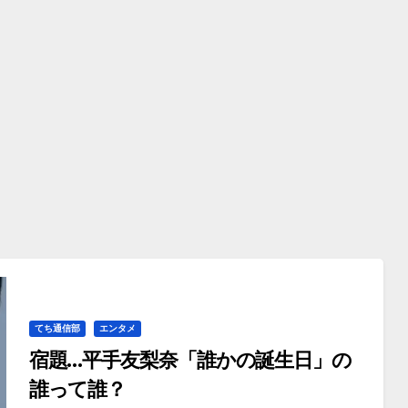
てち通信部
エンタメ
宿題…平手友梨奈「誰かの誕生日」の
誰って誰？