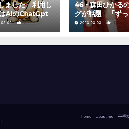
しました 利用し
46・森田ひかる
AIのChatGpt
グが話題 「ずっ
っていた、あれか
1
1
-05-02
2023-03-03
Home
about me
平手
r