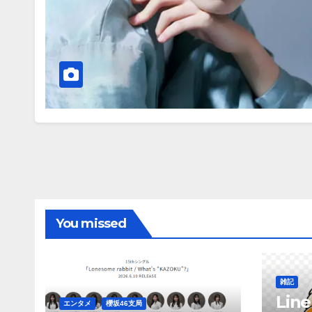
You missed
雑記
Li
エンタメ
櫻坂46支局