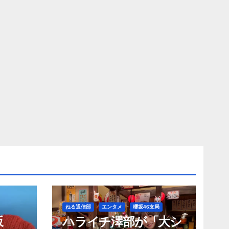
ねる通信部
エンタメ
櫻坂46支局
坂
ハライチ澤部が「大シ