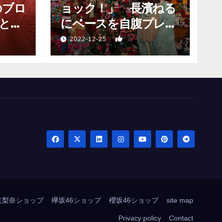
のブロ
ョック！」 長濱ねる
と願
にベースを自腹プレゼ
？」
ントするも…
1
2022-12-25
友梨奈ショップ
欅坂46ショップ
櫻坂46ショップ
site map
Privacy policy
Contact