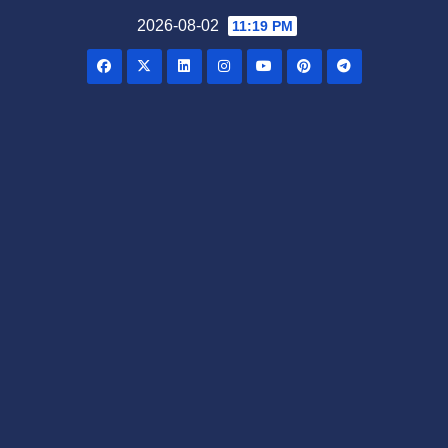
Skip
2026-08-02
11:19 PM
to
content