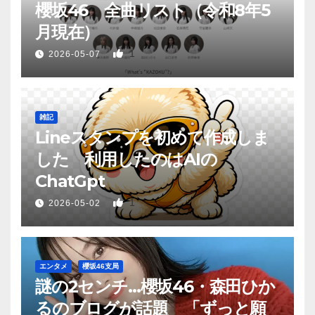
櫻坂46 全曲リスト（令和8年5
月現在）
1
2026-05-07
雑記
Lineスタンプを初めて作成しま
した 利用したのはAIの
ChatGpt
1
2026-05-02
エンタメ
櫻坂46支局
謎の2センチ…櫻坂46・森田ひか
るのブログが話題 「ずっと願