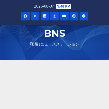
Skip
2026-08-07
5:46 PM
to
content
BNS
｢B級｣ニュースステーション