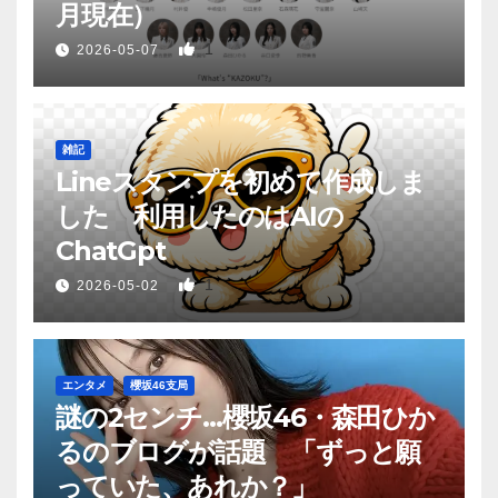
月現在）
1
2026-05-07
雑記
Lineスタンプを初めて作成しま
した 利用したのはAIの
ChatGpt
1
2026-05-02
エンタメ
櫻坂46支局
謎の2センチ…櫻坂46・森田ひか
るのブログが話題 「ずっと願
っていた、あれか？」