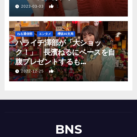
1
2023-03-03
ねる通信部
エンタメ
櫻坂46支局
ハライチ澤部が「大ショッ
ク！」 長濱ねるにベースを自
腹プレゼントするも…
1
2022-12-25
BNS